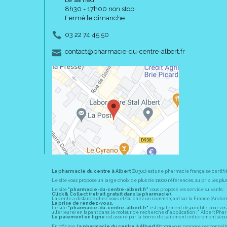
8h30 - 17h00 non stop
Fermé le dimanche
03 22 74 45 50
-
-
contact
@
pharmacie-du-centre-albert.fr
La pharmacie du centre à Albert
(80300) est une pharmacie française certifi
Le site vous propose un large choix de plus de 11000 références, au prix les 
Le site
"pharmacie-du-centre-albert.fr"
vous propose les service suivants :
Click & Collect (retrait gratuit dans la pharmacie).
La vente à distance chez vous et/ou chez un commerçant sur la France (Andorre, 
La prise de rendez-vous.
Le site
"pharmacie-du-centre-albert.fr"
est également disponible pour vos s
ultérieure) en tapant dans le moteur de recherche d' application : " Albert Pha
Le paiement en ligne
est assuré par la borne de paiement entièrement sécuri
En officine,
la pharmacie du centre à Albert
(80300) vous propose ses conseil