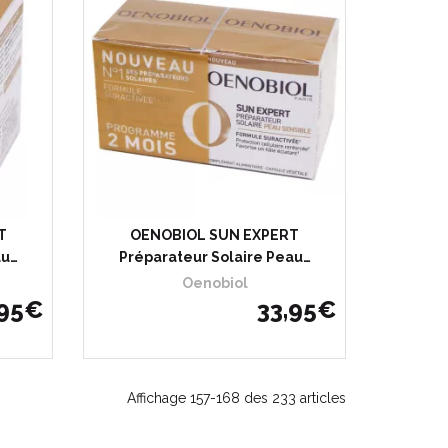
T
OENOBIOL SUN EXPERT
au…
Préparateur Solaire Peau…
Oenobiol
95
€
33
,
95
€
Affichage 157-168 des 233 articles