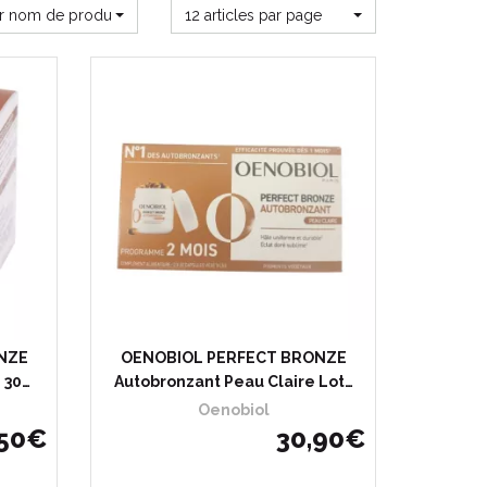
ar nom de produit
12 articles par page
NZE
OENOBIOL PERFECT BRONZE
 30…
Autobronzant Peau Claire Lot…
Oenobiol
50
€
30
,
90
€