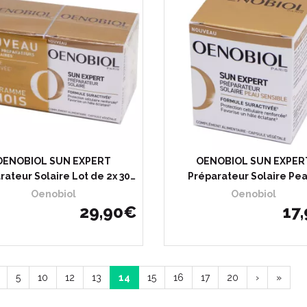
OENOBIOL SUN EXPERT
OENOBIOL SUN EXPER
rateur Solaire Lot de 2x 30…
Préparateur Solaire Pe
Oenobiol
Oenobiol
29
,
90
€
17
,
5
10
12
13
14
15
16
17
20
›
»