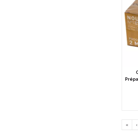
Prépa
«
‹