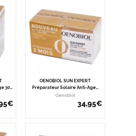
T
OENOBIOL SUN EXPERT
ge 30…
Préparateur Solaire Anti-Age…
Oenobiol
95
€
34
,
95
€