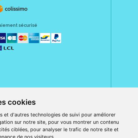
aiement sécurisé
es cookies
rue Jeanne d' Harcourt, 80300 Albert.
 sans ordonnance.
s et d'autres technologies de suivi pour améliorer
ation sur notre site, pour vous montrer un contenu
ranger).
e, iPad et iPod touch), ou sur Google Play (pour Androïd 5.0 ou version
ités ciblées, pour analyser le trafic de notre site et
 Express, Bancontact, PayPal.
nance de nos visiteurs.
 beauté et bien-être ainsi que différents services : suivi personnalisé,