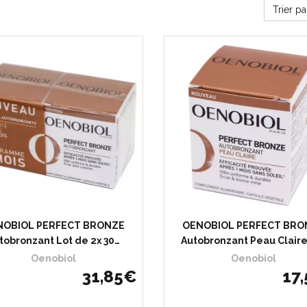
Trier p
NOBIOL PERFECT BRONZE
OENOBIOL PERFECT BRO
tobronzant Lot de 2x 30…
Autobronzant Peau Claire
Oenobiol
Oenobiol
31
,
85
€
17
,