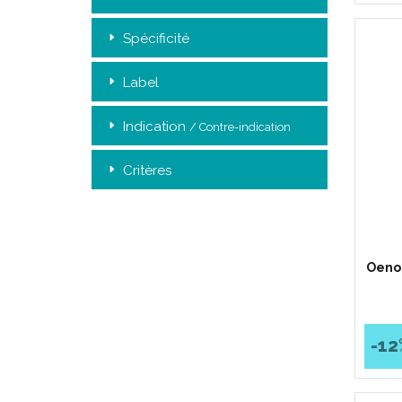
Spécificité
Label
Indication
/ Contre-indication
Critères
Oenob
-12