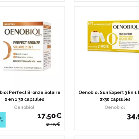
iol Perfect Bronze Solaire
Oenobiol Sun Expert 3 En 1 
2 en 1 30 capsules
2x30 capsules
Oenobiol
Oenobiol
17
,
50
€
34
,
%
19
,
90
€