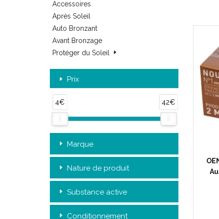
Accessoires
Après Soleil
Auto Bronzant
Avant Bronzage
Protéger du Soleil
Prix
4€
42€
Marque
OE
Nature de produit
Au
Substance active
Conditionnement