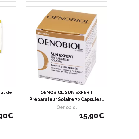
lot de
OENOBIOL SUN EXPERT
Préparateur Solaire 30 Capsules…
Oenobiol
90
€
15
,
90
€