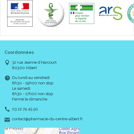
Coordonnées
32 rue Jeanne d’Harcourt
80300 Albert
Du lundi au vendredi
8h30 - 19h00 non stop
Le samedi
8h30 - 17h00 non stop
Fermé le dimanche
03 22 74 45 50
-
-
contact
@
pharmacie-du-centre-albert.fr