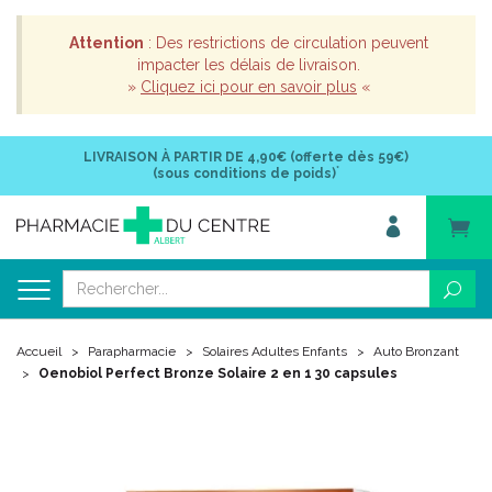
Attention
: Des restrictions de circulation peuvent
impacter les délais de livraison.
»
Cliquez ici pour en savoir plus
«
LIVRAISON À PARTIR DE
4,90€ (offerte dès 59€)
*
(sous conditions de poids)
Accueil
Parapharmacie
Solaires Adultes Enfants
Auto Bronzant
Oenobiol Perfect Bronze Solaire 2 en 1 30 capsules