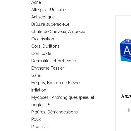
Acné
Allergie - Urticaire
Antiseptique
Brûlure superficielle
Chute de Cheveux, Alopécie
Cicatrisation
Cors, Durillons
Corticoïde
Dermatite séborrhéïque
Erythème Fessier
Gale
Herpès, Bouton de Fièvre
Irritation
A 31
Mycoses : Antifongiques (peau et
ongles)
P
Piqûres, Démangeaisons
Poux
Psoriasis