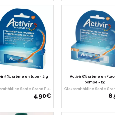
vir 5 %, crème en tube - 2 g
Activir 5% crème en Flac
pompe - 2g
Glaxosmithkline Sante Grand Public
4
,
90
€
8
,