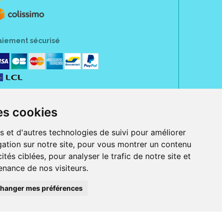
aiement sécurisé
es cookies
s et d'autres technologies de suivi pour améliorer
ation sur notre site, pour vous montrer un contenu
ités ciblées, pour analyser le trafic de notre site et
nance de nos visiteurs.
rue Jeanne d' Harcourt, 80300 Albert.
 sans ordonnance.
hanger mes préférences
ranger).
e, iPad et iPod touch), ou sur Google Play (pour Androïd 5.0 ou version
 Express, Bancontact, PayPal.
 beauté et bien-être ainsi que différents services : suivi personnalisé,