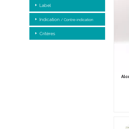
Label
Indication
/ Contre-indication
Critères
Alc