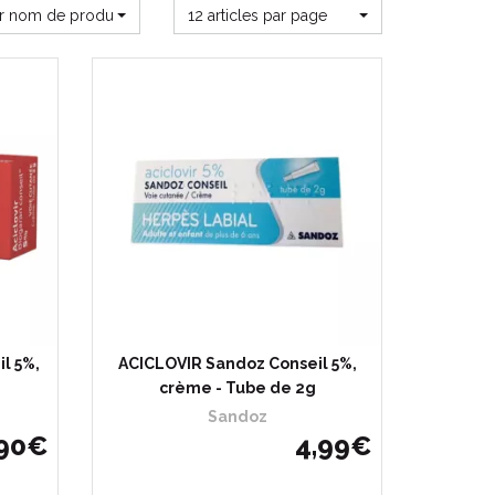
ar nom de produit
12 articles par page
l 5%,
ACICLOVIR Sandoz Conseil 5%,
crème - Tube de 2g
Sandoz
90
€
4
,
99
€