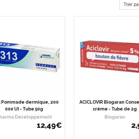
Trier p
3 Pommade dermique, 200
ACICLOVIR Biogaran Consei
000 UI - Tube 50g
crème - Tube de 2g
harma Developpement
Biogaran
12
,
49
€
2
,