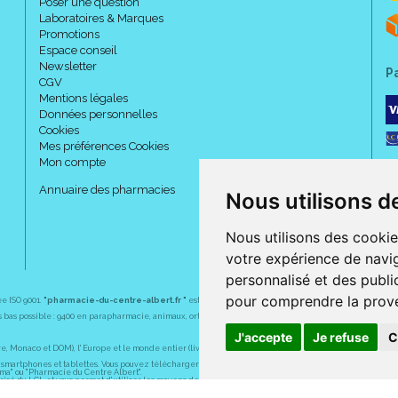
Poser une question
Laboratoires & Marques
Promotions
Espace conseil
Newsletter
P
CGV
Mentions légales
Données personnelles
Cookies
Mes préférences Cookies
Mon compte
Annuaire des pharmacies
Nous utilisons d
Nous utilisons des cookie
votre expérience de navig
personnalisé et des public
pour comprendre la prove
ée ISO 9001.
"pharmacie-du-centre-albert.fr "
est le site internet de l
a pharmacie du centre
, 32 
plus bas possible : 9400 en parapharmacie, animaux, orthopédie, matériel médical. 1700 en médicaments
J'accepte
Je refuse
C
Monaco et DOM), l' Europe et le monde entier (livraison assuré par Colissimo et ses partenaires à l' ét
martphones et tablettes. Vous pouvez télécharger gratuitement l' application sur l' AppStore (pour iPhon
rma" ou "Pharmacie du Centre Albert".
sé du LCL et vous permet d' utiliser les moyens de paiement suivants : CB, Visa, MasterCard, American
s pharmaceutiques, homéopathiques, orthopédiques, vétérinaires, aide à domicile, parapharmaceutiques,