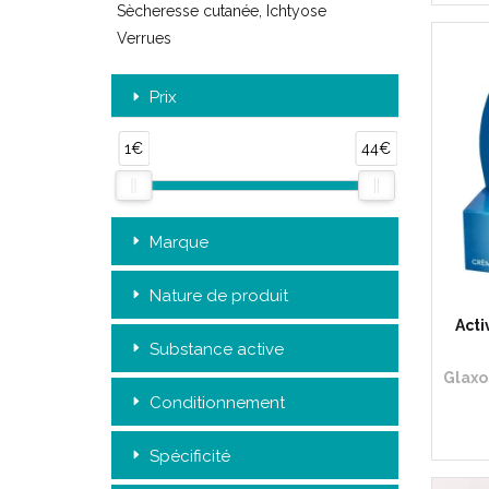
Sècheresse cutanée, Ichtyose
Verrues
Prix
1€
44€
Marque
Nature de produit
Acti
Substance active
Conditionnement
Spécificité