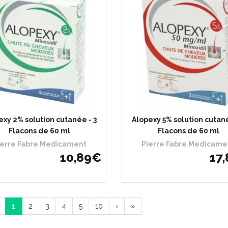
exy 2% solution cutanée - 3
Alopexy 5% solution cutané
Flacons de 60 ml
Flacons de 60 ml
ierre Fabre Medicament
Pierre Fabre Medicame
10
,
89
€
17
,
1
2
3
4
5
10
›
»