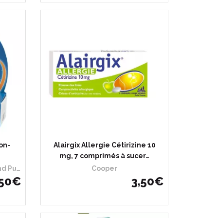
on-
Alairgix Allergie Cétirizine 10
mg, 7 comprimés à sucer…
Glaxosmithkline Sante Grand Public
Cooper
50
€
3
,
50
€