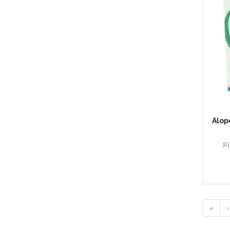
Alop
P
«
‹