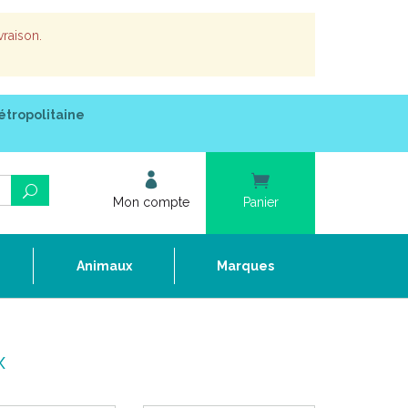
vraison.
étropolitaine
Mon compte
Panier
e
Animaux
Marques
x