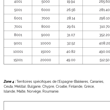
4001
5000
19.94
265.60
5001
6000
26.56
281.40
6001
7000
28.14
296.10
7001
8000
29.61
310.70
8001
9000
31.07
352.20
9001
10000
32.52
408.2
10001
15000
40.82
490.0
15001
20000
49.00
512.50
Zone 4 :
Territoires spécifiques de l’Espagne (Baléares, Canaries,
Ceuta, Melilla), Bulgarie, Chypre, Croatie, Finlande, Grèce,
Islande, Malte, Norvège, Roumanie.