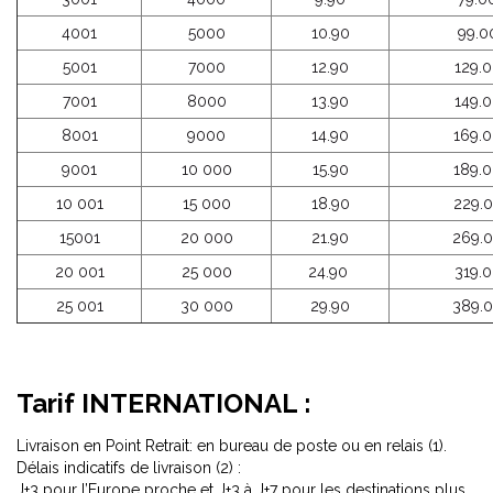
4001
5000
10.90
99.0
5001
7000
12.90
129.
7001
8000
13.90
149.
8001
9000
14.90
169.
9001
10 000
15.90
189.
10 001
15 000
18.90
229.
15001
20 000
21.90
269.
20 001
25 000
24.90
319.
25 001
30 000
29.90
389.
Tarif INTERNATIONAL :
Livraison en Point Retrait: en bureau de poste ou en relais (1).
Délais indicatifs de livraison (2) :
J+3 pour l’Europe proche et J+3 à J+7 pour les destinations plus