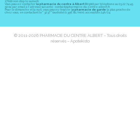
17h00 non stop le samedi.
Vous pouvez contacter
la pharmacie du centre à Albert
(80300) par téléphone au 03 22 74 45
50 ou par email à l' adresse suivante : contact@pharmacie-du-centre-albert.fr.
Pour le dimanche et la nuit, vous pouvez trouver l
a pharmacie de garde
la plus proche de
chez vous, en contactant le " 3237 " (audiotel 0.35€ ttc/min), accessible 24h/24.
© 2011-2026
PHARMACIE DU CENTRE ALBERT
– Tous droits
réservés –
Apotekisto