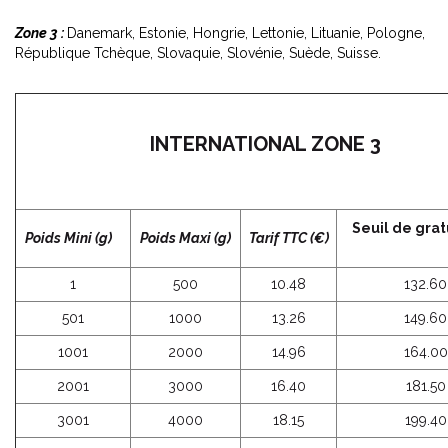
Zone 3 :
Danemark, Estonie, Hongrie, Lettonie, Lituanie, Pologne,
République Tchèque, Slovaquie, Slovénie, Suède, Suisse.
INTERNATIONAL ZONE 3
Seuil de grat
Poids Mini (g)
Poids Maxi (g)
Tarif TTC (€)
1
500
10.48
132.60
501
1000
13.26
149.60
1001
2000
14.96
164.00
2001
3000
16.40
181.50
3001
4000
18.15
199.40