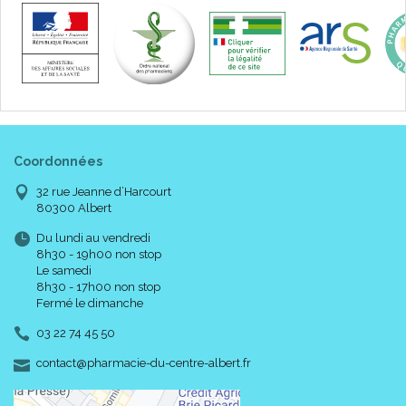
Coordonnées
32 rue Jeanne d’Harcourt
80300 Albert
Du lundi au vendredi
8h30 - 19h00 non stop
Le samedi
8h30 - 17h00 non stop
Fermé le dimanche
03 22 74 45 50
-
-
contact
@
pharmacie-du-centre-albert.fr