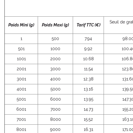
Seuil de grat
Poids Mini (g)
Poids Maxi (g)
Tarif TTC (€)
1
500
7.94
98.0
501
1000
9.92
100.4
1001
2000
10.68
106.8
2001
3000
11.54
123.8
3001
4000
12.38
131.6
4001
5000
13.16
139.5
5001
6000
13.95
147.3
6001
7000
14.73
155.2
7001
8000
15.52
163.1
8001
9000
16.31
171.0