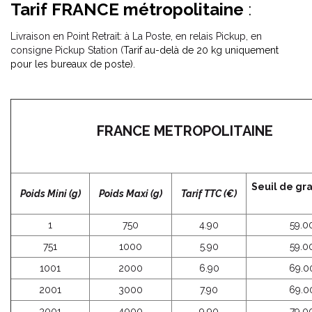
Tarif FRANCE métropolitaine
:
Livraison en Point Retrait: à La Poste, en relais Pickup, en
consigne Pickup Station (
Tarif au-delà de 20 kg uniquement
pour les bureaux de poste).
FRANCE METROPOLITAINE
Seuil de gra
Poids Mini (g)
Poids Maxi (g)
Tarif TTC (€)
1
750
4.90
59.0
751
1000
5.90
59.0
1001
2000
6.90
69.0
2001
3000
7.90
69.0
3001
4000
9.90
79.0