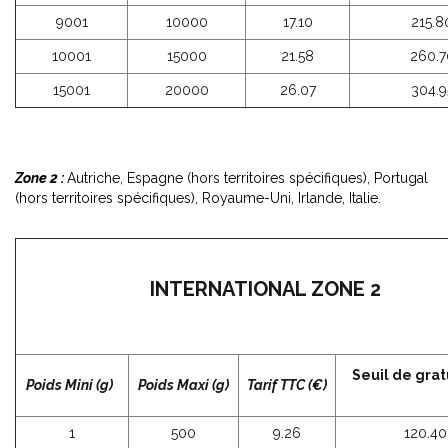
9001
10000
17.10
215.8
10001
15000
21.58
260.7
15001
20000
26.07
304.9
Zone 2 :
Autriche, Espagne (hors territoires spécifiques), Portugal
(hors territoires spécifiques), Royaume-Uni, Irlande, Italie.
INTERNATIONAL ZONE 2
Seuil de grat
Poids Mini (g)
Poids Maxi (g)
Tarif TTC (€)
1
500
9.26
120.40