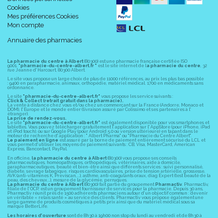
Cookies
Mes préférences Cookies
Mon compte
Annuaire des pharmacies
La pharmacie du centre à Albert
(80300) est une pharmacie française certifiée ISO
9001.
"pharmacie-du-centre-albert.fr "
est le site internet de l
a pharmacie du centre
, 32
rue Jeanne d' Harcourt, 80300 Albert.
Le site vous propose un large choix de plus de 11000 références, au prix les plus bas possible
: 9400 en parapharmacie, animaux, orthopédie, matériel médical. 1700 en médicaments sans
ordonnance.
Le site
"pharmacie-du-centre-albert.fr"
vous propose les service suivants :
Click & Collect (retrait gratuit dans la pharmacie).
La vente à distance chez vous et/ou chez un commerçant sur la France (Andorre, Monaco et
DOM), l' Europe et le monde entier (livraison assuré par Colissimo et ses partenaires à l'
étranger).
La prise de rendez-vous.
Le site
"pharmacie-du-centre-albert.fr"
est également disponible pour vos smartphones et
tablettes. Vous pouvez télécharger gratuitement l' application sur l' AppStore (pour iPhone, iPad
et iPod touch), ou sur Google Play (pour Androïd 5.0 ou version ultérieure) en tapant dans le
moteur de recherche d' application : " Albert Pharma" ou "Pharmacie du Centre Albert".
Le paiement en ligne
est assuré par la borne de paiement entièrement sécurisé du LCL et
vous permet d' utiliser les moyens de paiement suivants : CB, Visa, MasterCard, American
Express, Bancontact, PayPal.
En officine,
la pharmacie du centre à Albert
(80300) vous propose ses conseils
pharmaceutiques, homéopathiques, orthopédiques, vétérinaires, aide à domicile,
parapharmaceutiques, beauté et bien-être ainsi que différents services : suivi personnalisé,
diabète, sevrage tabagique, risques cardiovasculaires, prise de tension artérielle, grossesse,
AVK (anti-vitamines K, Previscan,...), asthme, anti-coagulants oraux, diag Expert (test beauté de la
peau, des cheveux...), mesure de la glycémie, perruques.
La pharmacie du centre à Albert
(80300) fait partie du groupement
Pharmactiv
. Pharmactiv,
filiale de l' OCP, est un groupement fournisseur de services pour la pharmacie. Depuis 30 ans,
Pharmactiv réunit près de 1500 adhérents pharmaciens autour d' un objectif commun : devenir
un véritable « relais santé » au service des clients. Pharmactiv vous propose également une
large gamme de produits cosmétiques à petits prix ainsi que du matériel médical sous sa
marque BetterLife.
Les horaires d'ouverture
sont de 8h30 à 19h00 non stop du lundi au vendredi et de 8h30 à