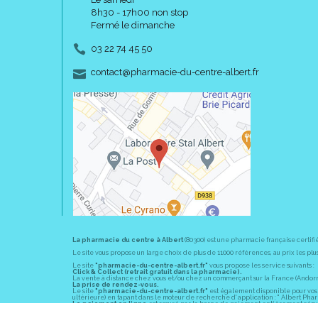
8h30 - 17h00 non stop
Fermé le dimanche
03 22 74 45 50
-
-
contact
@
pharmacie-du-centre-albert.fr
La pharmacie du centre à Albert
(80300) est une pharmacie française certifi
Le site vous propose un large choix de plus de 11000 références, au prix les 
Le site
"pharmacie-du-centre-albert.fr"
vous propose les service suivants :
Click & Collect (retrait gratuit dans la pharmacie).
La vente à distance chez vous et/ou chez un commerçant sur la France (Andorre, 
La prise de rendez-vous.
Le site
"pharmacie-du-centre-albert.fr"
est également disponible pour vos s
ultérieure) en tapant dans le moteur de recherche d' application : " Albert Pha
Le paiement en ligne
est assuré par la borne de paiement entièrement sécuri
En officine,
la pharmacie du centre à Albert
(80300) vous propose ses conseil