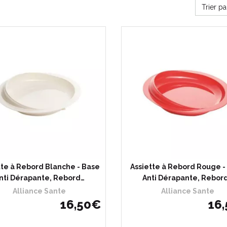
Trier p
tte à Rebord Blanche - Base
Assiette à Rebord Rouge -
nti Dérapante, Rebord…
Anti Dérapante, Rebor
Alliance Sante
Alliance Sante
16
,
50
€
16
,