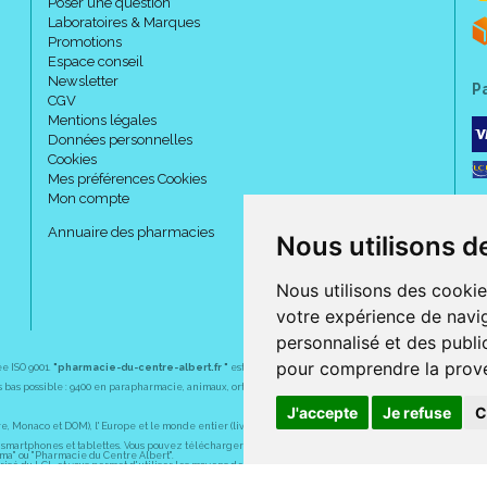
Poser une question
Laboratoires & Marques
Promotions
Espace conseil
Newsletter
P
CGV
Mentions légales
Données personnelles
Cookies
Mes préférences Cookies
Mon compte
Annuaire des pharmacies
Nous utilisons d
Nous utilisons des cookie
votre expérience de navig
personnalisé et des public
pour comprendre la prove
ée ISO 9001.
"pharmacie-du-centre-albert.fr "
est le site internet de l
a pharmacie du centre
, 32 
plus bas possible : 9400 en parapharmacie, animaux, orthopédie, matériel médical. 1700 en médicaments
J'accepte
Je refuse
C
Monaco et DOM), l' Europe et le monde entier (livraison assuré par Colissimo et ses partenaires à l' ét
martphones et tablettes. Vous pouvez télécharger gratuitement l' application sur l' AppStore (pour iPhon
rma" ou "Pharmacie du Centre Albert".
sé du LCL et vous permet d' utiliser les moyens de paiement suivants : CB, Visa, MasterCard, American
s pharmaceutiques, homéopathiques, orthopédiques, vétérinaires, aide à domicile, parapharmaceutiques,