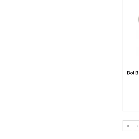
Bol 
«
‹