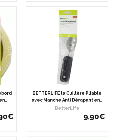
Rebord
BETTERLIFE la Cuillère Pliable
 en…
avec Manche Anti Dérapant en…
BetterLife
90
€
9
,
90
€