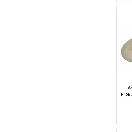
A
Profi