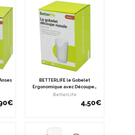
Anses
BETTERLIFE le Gobelet
Ergonomique avec Découpe…
BetterLife
90
€
4
,
50
€