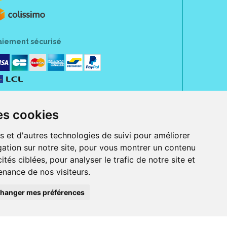
aiement sécurisé
es cookies
s et d'autres technologies de suivi pour améliorer
ation sur notre site, pour vous montrer un contenu
ités ciblées, pour analyser le trafic de notre site et
nance de nos visiteurs.
rue Jeanne d' Harcourt, 80300 Albert.
 sans ordonnance.
hanger mes préférences
ranger).
e, iPad et iPod touch), ou sur Google Play (pour Androïd 5.0 ou version
 Express, Bancontact, PayPal.
 beauté et bien-être ainsi que différents services : suivi personnalisé,