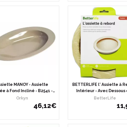
ssiette MANOY - Assiette
BETTERLIFE l' Assiette à 
lée à Fond Incliné - B2541 -…
Intérieur - Avec Dessous
Orkyn
BetterLife
46
,
12
€
11
,