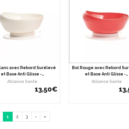
Blanc avec Rebord Surélevé
Bol Rouge avec Rebord Su
et Base Anti Glisse -…
et Base Anti Glisse -…
Alliance Sante
Alliance Sante
13
,
50
€
13
,
1
2
3
›
»