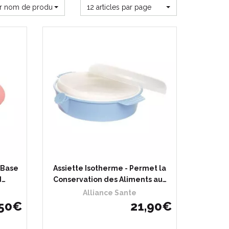
ar nom de produit
12 articles par page
 Base
Assiette Isotherme - Permet la
d…
Conservation des Aliments au…
Alliance Sante
50
€
21
,
90
€