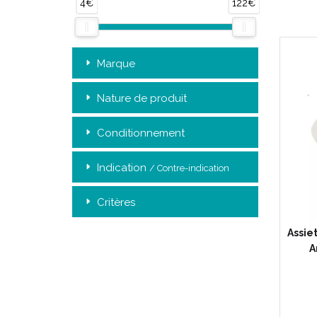
4€
122€
Marque
Nature de produit
Conditionnement
Indication
/ Contre-indication
Critères
Assie
A