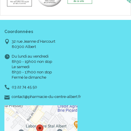
Coordonnées
32 rue Jeanne d’Harcourt
80300 Albert
Du lundi au vendredi
8h30 - 19h00 non stop
Le samedi
8h30 - 17h00 non stop
Fermé le dimanche
03 22 74 45 50
-
-
contact
@
pharmacie-du-centre-albert.fr