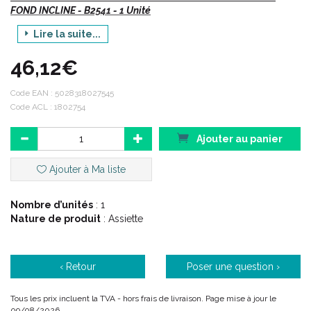
FOND INCLINE - B2541 - 1 Unité
Lire la suite...
Vte/NR
46,12€
Description :
Code EAN :
5028318027545
Code ACL : 1802754
Assiette à fond incliné, idéale pour les personnes ne se
servant que d' une seule main ou rencontrant des difficultés
Ajouter au panier
pour attraper la nourriture avec des couverts.
Ne pas utiliser au micro-ondes.
Ajouter à Ma liste
Diamètre = 28 x 19.5 cm.
Lavable au lave-vaisselle : 80°C (maxi).
Nombre d’unités
: 1
Matière : plastique mélaminé.
Nature de produit
: Assiette
Poids = 270 g.
Code ACL : 1802754
Code EAN : 5028318027545
‹ Retour
Poser une question ›
Tous les prix incluent la TVA - hors frais de livraison. Page mise à jour le
09/08/2026.