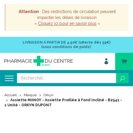
Attention
: Des restrictions de circulation peuvent
impacter les délais de livraison.
»
Cliquez ici pour en savoir plus
«
LIVRAISON À PARTIR DE
4,90€ (offerte dès 59€)
*
(sous conditions de poids)
Accueil
Marque
Orkyn
Assiette MANOY - Assiette Profilée à Fond Incliné - B2541 -
1 Unité - ORKYN DUPONT