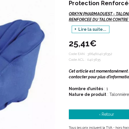
Protection Renforcé
ORKYN PHARMAOUEST - TALONN
RENFORCEE DU TALON CONTRE LE
Lire la suite...
Vte/R
25,41€
Indications :
Code EAN :
3664604036352
Code ACL : 0403635
Talonnière à double intérêt :
Cet article est momentanément in
Protéger les talons avant qu'
contacter pour plus d’informatio
Protéger l' escarre déjà form
Nombre d’unités
: 1
Nature de produit
: Talonnière
Description :
‹ Retour
Cette talonnière de la gamme 
polyester siliconée creuse et
Tous les prix incluent la TVA - hors fra