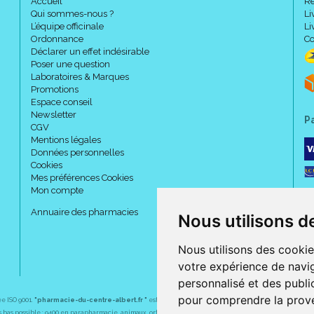
Accueil
Re
Qui sommes-nous ?
Li
L’équipe officinale
Li
Ordonnance
Co
Déclarer un effet indésirable
Poser une question
Laboratoires & Marques
Promotions
Espace conseil
Newsletter
P
CGV
Mentions légales
Données personnelles
Cookies
Mes préférences Cookies
Mon compte
Annuaire des pharmacies
Nous utilisons d
Nous utilisons des cookie
votre expérience de navig
personnalisé et des public
pour comprendre la prove
ée ISO 9001.
"pharmacie-du-centre-albert.fr "
est le site internet de l
a pharmacie du centre
, 32 
plus bas possible : 9400 en parapharmacie, animaux, orthopédie, matériel médical. 1700 en médicaments