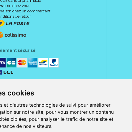
trait dans la pharmacie
vraison chez vous
vraison chez un commerçant
nditions de retour
aiement sécurisé
es cookies
s et d'autres technologies de suivi pour améliorer
ation sur notre site, pour vous montrer un contenu
ités ciblées, pour analyser le trafic de notre site et
nance de nos visiteurs.
rue Jeanne d' Harcourt, 80300 Albert.
 sans ordonnance.