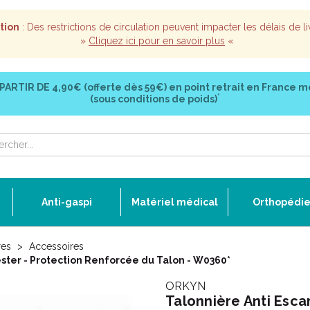
tion
: Des restrictions de circulation peuvent impacter les délais de li
»
Cliquez ici pour en savoir plus
«
 PARTIR DE
4,90€ (offerte dès 59€)
en point retrait en France m
*
(sous conditions de poids)
Anti-gaspi
Matériel médical
Orthopédi
res
Accessoires
ster - Protection Renforcée du Talon - W0360*
ORKYN
Talonnière Anti Esca