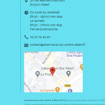
32 rue Jeanne d’Harcourt
80300 Albert
Du lundi au vendredi
8h30 - 19h00 non stop
Le samedi
8h30 - 17h00 non stop
Fermé le dimanche
03 22 74 45 50
-
-
contact
@
pharmacie-du-centre-albert.fr
La pharmacie du centre à Albert
(80300) est une pharmacie française certifi
Le site vous propose un large choix de plus de 11000 références, au prix les 