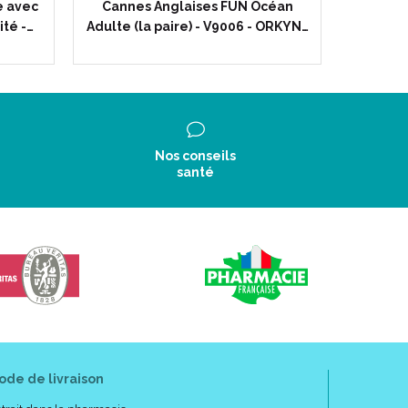
e avec
Cannes Anglaises FUN Océan
Planche
ité -…
Adulte (la paire) - V9006 - ORKYN…
N10
yester.
n.
3401079717351/3664604036352
Nos conseils
santé
ode de livraison