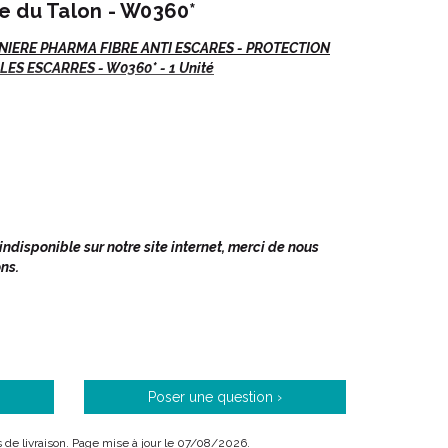
e du Talon - W0360*
IERE PHARMA FIBRE ANTI ESCARES - PROTECTION
S ESCARRES - W0360* - 1 Unité
disponible sur notre site internet, merci de nous
un escarre ne se déclare.
ns.
é, contre les chocs et frottements.
Poser une question ›
Pharma fibres est réalisée à partir d' une fibre 100%
 recouverte d' un tissu coton 100% anallergique.
is de livraison. Page mise à jour le 07/08/2026.