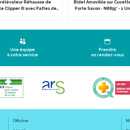
Composition :
rélévateur Réhausse de
Bidet Amovible sur Cuvett
te Clipper III avec Pattes de…
Porte Savon - N8855* - 1 Un
Composition : Fibre 100% pol
Composition - Housse : Coto
Code ACL : 7971735
Code EAN : 3700368614836 / 
Une équipe
Prendre
à votre service
un rendez-vous
Officine
M