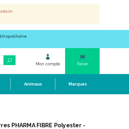
vraison.
étropolitaine
Mon compte
Panier
e
Animaux
Marques
rres PHARMA FIBRE Polyester -