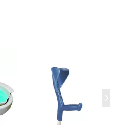
 de glisser les unes contre les autres et donc, d'
tière et des tissus.
fait un cylindre dans lequel l' air circule librement.
ntilation accrue des points d' appuis.
d' un tissu coton 100% anallergique.
agrippante.