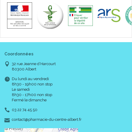
Coordonnées
32 rue Jeanne d’Harcourt
80300 Albert
Du lundi au vendredi
8h30 - 19h00 non stop
Le samedi
8h30 - 17h00 non stop
Fermé le dimanche
03 22 74 45 50
-
-
contact
@
pharmacie-du-centre-albert.fr