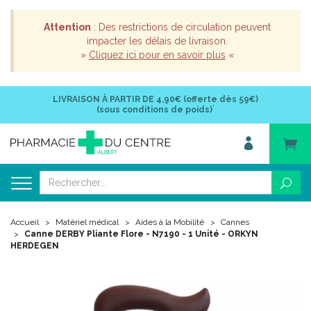
Attention
: Des restrictions de circulation peuvent
impacter les délais de livraison.
»
Cliquez ici pour en savoir plus
«
LIVRAISON À PARTIR DE
4,90€ (offerte dès 59€)
*
(sous conditions de poids)
Accueil
Matériel médical
Aides à la Mobilité
Cannes
Canne DERBY Pliante Flore - N7190 - 1 Unité - ORKYN
HERDEGEN