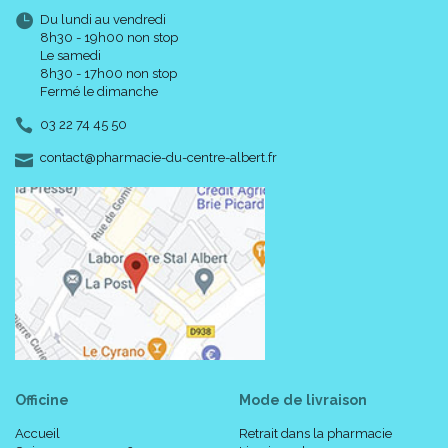
Du lundi au vendredi
8h30 - 19h00 non stop
Le samedi
8h30 - 17h00 non stop
Fermé le dimanche
03 22 74 45 50
-
-
contact
@
pharmacie-du-centre-albert.fr
Officine
Mode de livraison
Accueil
Retrait dans la pharmacie