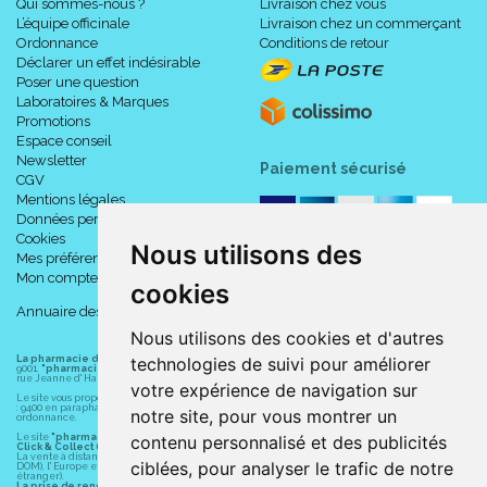
Qui sommes-nous ?
Livraison chez vous
L’équipe officinale
Livraison chez un commerçant
Ordonnance
Conditions de retour
Déclarer un effet indésirable
Poser une question
Laboratoires & Marques
Promotions
Espace conseil
Newsletter
Paiement sécurisé
CGV
Mentions légales
Données personnelles
Cookies
Nous utilisons des
Mes préférences Cookies
Mon compte
cookies
Annuaire des pharmacies
Nous utilisons des cookies et d'autres
technologies de suivi pour améliorer
La pharmacie du centre à Albert
(80300) est une pharmacie française certifiée ISO
9001.
"pharmacie-du-centre-albert.fr "
est le site internet de l
a pharmacie du centre
, 32
rue Jeanne d' Harcourt, 80300 Albert.
votre expérience de navigation sur
Le site vous propose un large choix de plus de 11000 références, au prix les plus bas possible
: 9400 en parapharmacie, animaux, orthopédie, matériel médical. 1700 en médicaments sans
notre site, pour vous montrer un
ordonnance.
contenu personnalisé et des publicités
Le site
"pharmacie-du-centre-albert.fr"
vous propose les service suivants :
Click & Collect (retrait gratuit dans la pharmacie).
La vente à distance chez vous et/ou chez un commerçant sur la France (Andorre, Monaco et
ciblées, pour analyser le trafic de notre
DOM), l' Europe et le monde entier (livraison assuré par Colissimo et ses partenaires à l'
étranger).
La prise de rendez-vous.