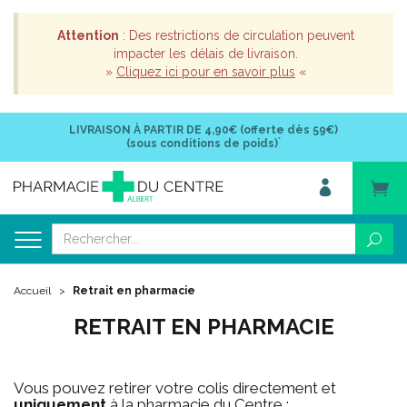
Attention
: Des restrictions de circulation peuvent
impacter les délais de livraison.
»
Cliquez ici pour en savoir plus
«
LIVRAISON À PARTIR DE
4,90€ (offerte dès 59€)
*
(sous conditions de poids)
Accueil
Retrait en pharmacie
RETRAIT EN PHARMACIE
Vous pouvez retirer votre colis directement et
uniquement
à la pharmacie du Centre :