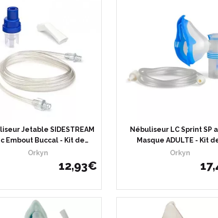
liseur Jetable SIDESTREAM
Nébuliseur LC Sprint SP 
c Embout Buccal - Kit de…
Masque ADULTE - Kit d
Orkyn
Orkyn
12
,
93
€
17
,