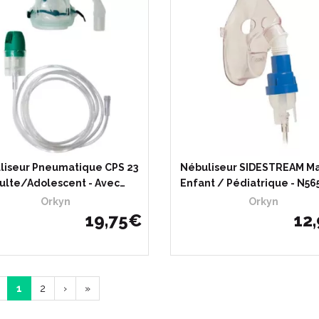
liseur Pneumatique CPS 23
Nébuliseur SIDESTREAM M
ulte/Adolescent - Avec…
Enfant / Pédiatrique - N565
Orkyn
Orkyn
19
,
75
€
12
,
1
2
›
»