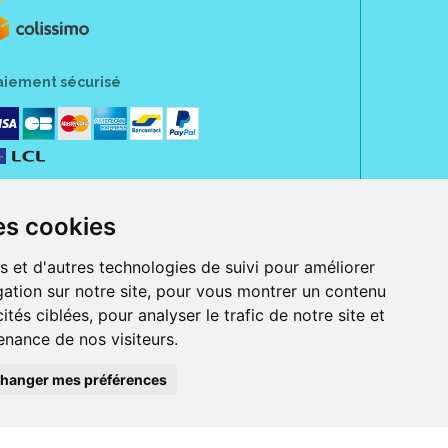
aiement sécurisé
es cookies
s et d'autres technologies de suivi pour améliorer
ation sur notre site, pour vous montrer un contenu
ités ciblées, pour analyser le trafic de notre site et
nance de nos visiteurs.
rue Jeanne d' Harcourt, 80300 Albert.
 sans ordonnance.
hanger mes préférences
ranger).
e, iPad et iPod touch), ou sur Google Play (pour Androïd 5.0 ou version
 Express, Bancontact, PayPal.
 beauté et bien-être ainsi que différents services : suivi personnalisé,