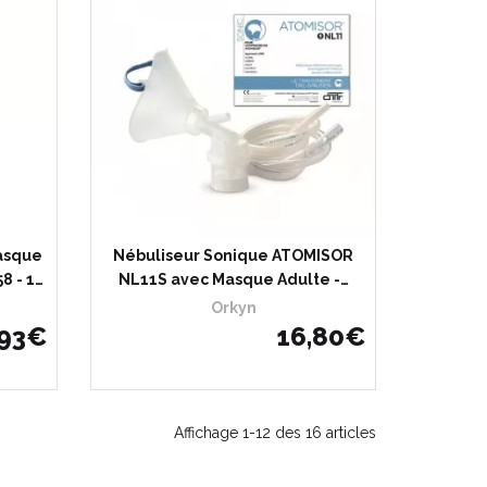
asque
Nébuliseur Sonique ATOMISOR
8 - 1…
NL11S avec Masque Adulte -…
Orkyn
93
€
16
,
80
€
Affichage 1-12 des 16 articles