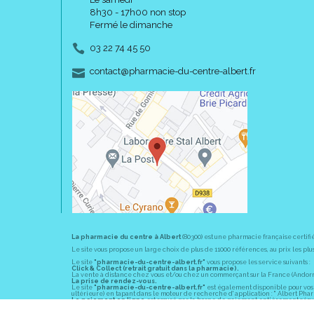
8h30 - 17h00 non stop
Fermé le dimanche
03 22 74 45 50
-
-
contact
@
pharmacie-du-centre-albert.fr
La pharmacie du centre à Albert
(80300) est une pharmacie française certifi
Le site vous propose un large choix de plus de 11000 références, au prix les 
Le site
"pharmacie-du-centre-albert.fr"
vous propose les service suivants :
Click & Collect (retrait gratuit dans la pharmacie).
La vente à distance chez vous et/ou chez un commerçant sur la France (Andorre, 
La prise de rendez-vous.
Le site
"pharmacie-du-centre-albert.fr"
est également disponible pour vos s
ultérieure) en tapant dans le moteur de recherche d' application : " Albert Pha
Le paiement en ligne
est assuré par la borne de paiement entièrement sécuri
En officine,
la pharmacie du centre à Albert
(80300) vous propose ses conseil