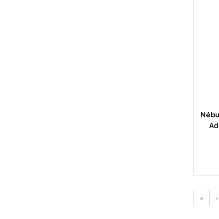
Nébu
Ad
«
‹