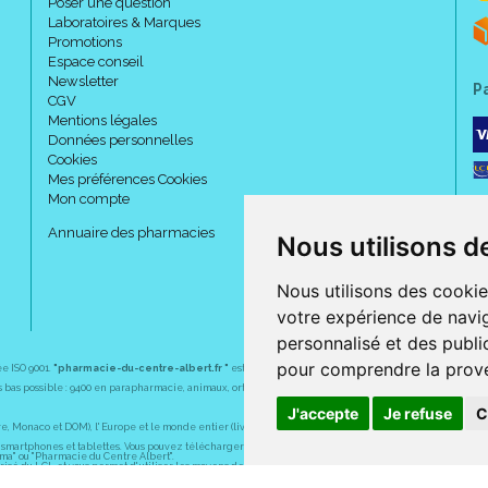
Poser une question
Laboratoires & Marques
Promotions
Espace conseil
Newsletter
P
CGV
Mentions légales
Données personnelles
Cookies
Mes préférences Cookies
Mon compte
Annuaire des pharmacies
Nous utilisons d
Nous utilisons des cookie
votre expérience de navig
personnalisé et des public
pour comprendre la prove
ée ISO 9001.
"pharmacie-du-centre-albert.fr "
est le site internet de l
a pharmacie du centre
, 32 
plus bas possible : 9400 en parapharmacie, animaux, orthopédie, matériel médical. 1700 en médicaments
J'accepte
Je refuse
C
Monaco et DOM), l' Europe et le monde entier (livraison assuré par Colissimo et ses partenaires à l' ét
martphones et tablettes. Vous pouvez télécharger gratuitement l' application sur l' AppStore (pour iPhon
rma" ou "Pharmacie du Centre Albert".
sé du LCL et vous permet d' utiliser les moyens de paiement suivants : CB, Visa, MasterCard, American
s pharmaceutiques, homéopathiques, orthopédiques, vétérinaires, aide à domicile, parapharmaceutiques,