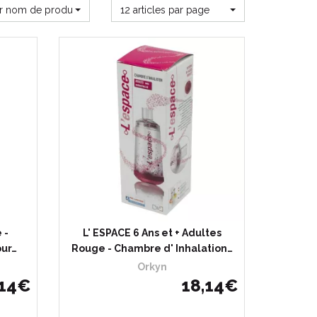
ar nom de produit
12 articles par page
 -
L' ESPACE 6 Ans et + Adultes
our…
Rouge - Chambre d' Inhalation…
Orkyn
14
€
18
,
14
€