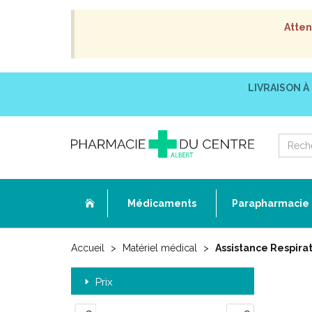
Atten
LIVRAISON À
Médicaments
Parapharmacie
Accueil
Matériel médical
Assistance Respira
Prix