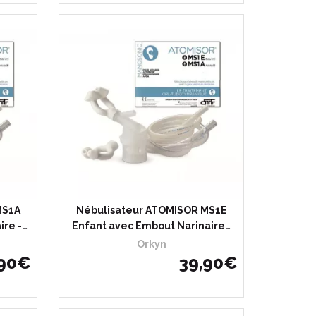
MS1A
Nébulisateur ATOMISOR MS1E
ire -…
Enfant avec Embout Narinaire…
Orkyn
90
€
39
,
90
€