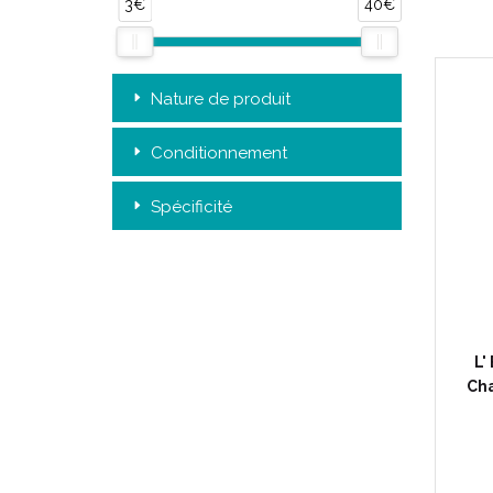
3€
40€
Nature de produit
Conditionnement
Spécificité
L'
Cha