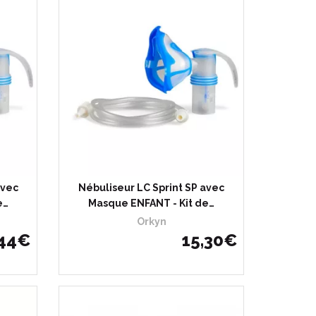
avec
Nébuliseur LC Sprint SP avec
e…
Masque ENFANT - Kit de…
Orkyn
44
€
15
,
30
€