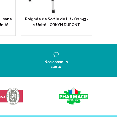
Rilsané
Poignée de Sortie de Lit - O2043 -
Verre
Unité
1 Unité - ORKYN DUPONT
Ergon
Nos conseils
santé