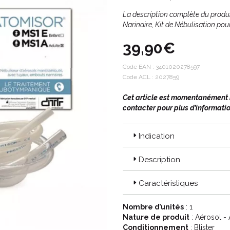
La description complète du prod
Narinaire, Kit de Nébulisation p
39,90€
Code EAN :
3401020278597
Code ACL : 2027859
Cet article est momentanément in
contacter pour plus d’informatio
Indication
Description
Caractéristiques
Nombre d’unités
: 1
Nature de produit
: Aérosol -
Conditionnement
: Blister