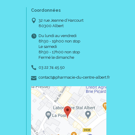
Coordonnées
32 rue Jeanne d’Harcourt
80300 Albert
Du lundi au vendredi
8h30 - 19h00 non stop
Le samedi
8h30 - 17h00 non stop
Fermé le dimanche
03 22 74 45 50
-
-
contact
@
pharmacie-du-centre-albert.fr