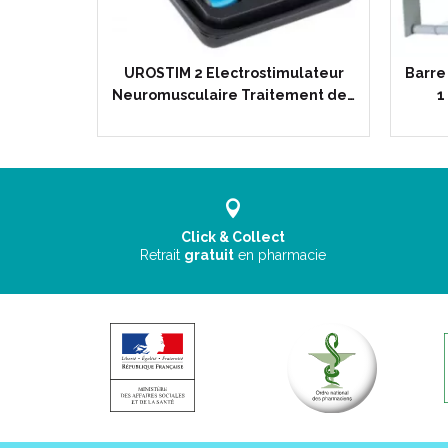
STYLE -
UROSTIM 2 Electrostimulateur
Barre 
ilettes…
Neuromusculaire Traitement de…
1
Click & Collect
Retrait
gratuit
en pharmacie