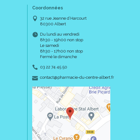
Coordonnées
32 rue Jeanne d’Harcourt
80300 Albert
Du lundi au vendredi
8h30 - 19h00 non stop
Le samedi
8h30 - 17h00 non stop
Fermé le dimanche
03 22 74 45 50
-
-
contact
@
pharmacie-du-centre-albert.fr