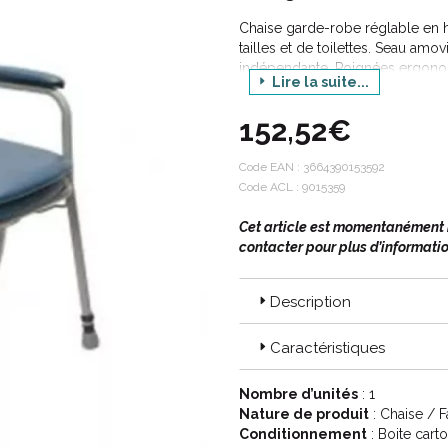
Chaise garde-robe réglable en h
tailles et de toilettes. Seau am
indépendante. Poignées ergonom
Lire la suite...
maintien.
152,52€
Code EAN :
3664390153592
Code ACL : 9015359
Cet article est momentanément in
contacter pour plus d’informatio
Description
Caractéristiques
Nombre d’unités
: 1
Nature de produit
: Chaise / 
Conditionnement
: Boite cart