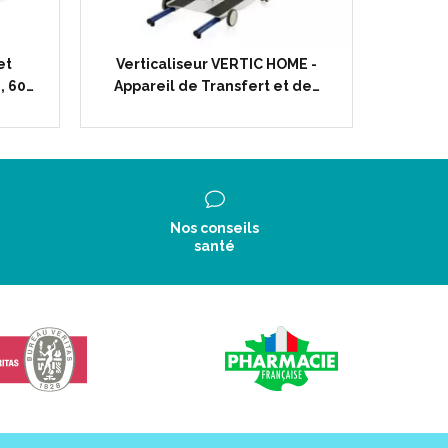
et
Verticaliseur VERTIC HOME -
Sangle 
, 60…
Appareil de Transfert et de…
Roulan
Nos conseils
santé