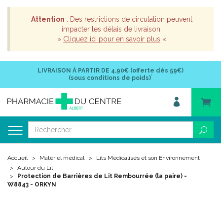
Attention
: Des restrictions de circulation peuvent
impacter les délais de livraison.
»
Cliquez ici pour en savoir plus
«
LIVRAISON À PARTIR DE
4,90€ (offerte dès 59€)
*
(sous conditions de poids)
Accueil
Matériel médical
Lits Médicalisés et son Environnement
Autour du Lit
Protection de Barrières de Lit Rembourrée (la paire) -
W8843 - ORKYN