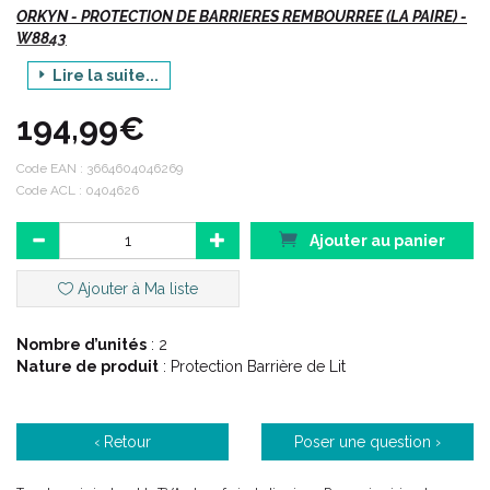
ORKYN - PROTECTION DE BARRIERES REMBOURREE (LA PAIRE) -
W8843
Lire la suite...
Vte/NR
194,99€
Description :
Code EAN :
3664604046269
Code ACL : 0404626
Protection de barrières rembourrée en skaï et mousse.
Idéal pour les personnes agitées.
Ajouter au panier
Ajouter à Ma liste
Caractéristiques :
Nombre d’unités
: 2
Nature de produit
: Protection Barrière de Lit
Pour personnes agitées.
Permet d' éviter que le patient ne se blesse avec les barreaux
du lit.
‹ Retour
Poser une question ›
Protection en mousse 28 kg/m³.
Hauteur 44 cm.