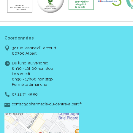
Coordonnées
32 rue Jeanne d’Harcourt
80300 Albert
Du lundi au vendredi
8h30 - 19h00 non stop
Le samedi
8h30 - 17h00 non stop
Fermé le dimanche
03 22 74 45 50
-
-
contact
@
pharmacie-du-centre-albert.fr