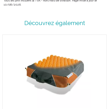
Tous les prix incluent la TVA - hors frais de livraison. Page mise à jour le
Largeur 177 cm.
10/08/2026.
Code ACL : 5442033
Code EAN : 3401054420337
Découvrez également