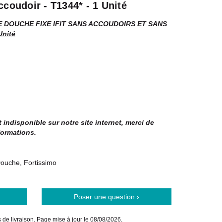
coudoir - T1344* - 1 Unité
E DOUCHE FIXE IFIT SANS ACCOUDOIRS ET SANS
Unité
 I.FIT en plastique traîté.
indisponible sur notre site internet, merci de
chaise confère de grandes possibilités de réglage. Elle
formations.
née large et profonde.
e 38 à 55 cm.
ouche, Fortissimo
ité.
 x 43 cm.
 37 cm.
180 kg.
Poser une question ›
is de livraison. Page mise à jour le 08/08/2026.