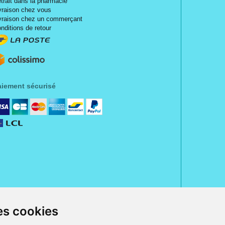
trait dans la pharmacie
vraison chez vous
vraison chez un commerçant
nditions de retour
aiement sécurisé
es cookies
d' Harcourt, 80300 Albert.
ordonnance.