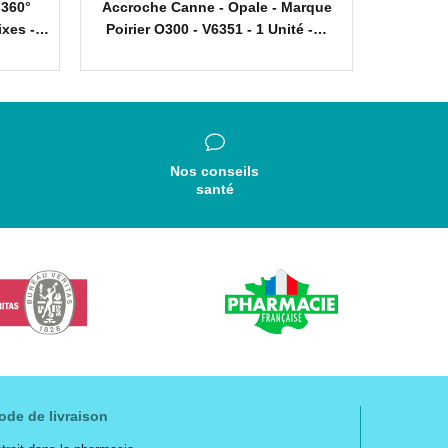
 360°
Accroche Canne - Opale - Marque
Pied 
ixes -…
Poirier O300 - V6351 - 1 Unité -…
Embout S
Nos conseils
santé
ode de livraison