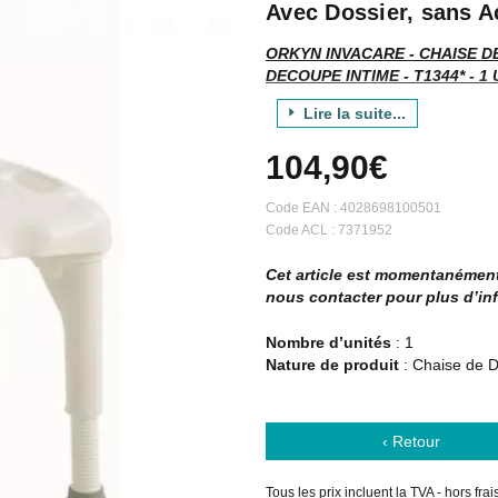
Avec Dossier, sans Ac
ORKYN INVACARE - CHAISE D
DECOUPE INTIME - T1344* - 1 
Lire la suite...
Vte/NR
104,90€
Description :
Code EAN :
4028698100501
Code ACL : 7371952
Chaise de douche fixe - Modèle
Cet article est momentanément 
Ingénieuse et pratique, cette 
nous contacter pour plus d’in
assure confort et sécurité.
Dossier amovible, assise grai
Nombre d’unités
: 1
Assise réglable en hauteur d
Nature de produit
: Chaise de D
Pieds large pour plus de stabil
Dimension du piétement = 42
Dimension de l' assise = 50 x
Poids maximum utilisateur = 
‹ Retour
Montage sans outils.
Tous les prix incluent la TVA - hors fra