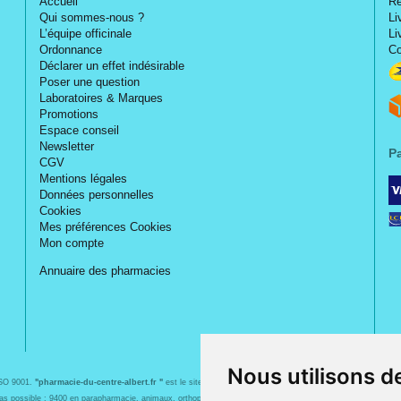
Accueil
Re
Qui sommes-nous ?
Li
L’équipe officinale
Li
Ordonnance
Co
Déclarer un effet indésirable
Poser une question
Laboratoires & Marques
Promotions
Espace conseil
Newsletter
P
CGV
Mentions légales
Données personnelles
Cookies
Mes préférences Cookies
Mon compte
Annuaire des pharmacies
Nous utilisons d
ISO 9001.
"pharmacie-du-centre-albert.fr "
est le site internet de l
a pharmacie du centre
, 32 rue Jeanne 
s bas possible : 9400 en parapharmacie, animaux, orthopédie, matériel médical. 1700 en médicaments sans 