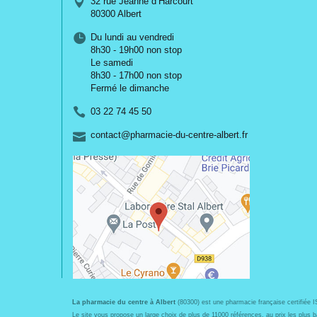
32 rue Jeanne d’Harcourt
80300 Albert
Du lundi au vendredi
8h30 - 19h00 non stop
Le samedi
8h30 - 17h00 non stop
Fermé le dimanche
03 22 74 45 50
-
-
contact
@
pharmacie-du-centre-albert.fr
La pharmacie du centre à Albert
(80300) est une pharmacie française certifiée 
Le site vous propose un large choix de plus de 11000 références, au prix les plu