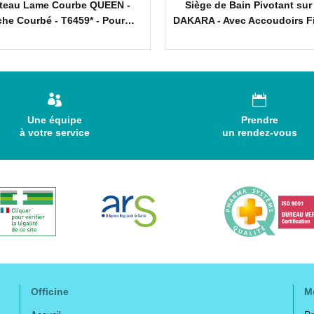
teau Lame Courbe QUEEN -
Siège de Bain Pivotant sur
he Courbé - T6459* - Pour…
DAKARA - Avec Accoudoirs F
Dossier.
Une équipe
Prendre
Embout caoutchouc.
à votre service
un rendez-vous
Pieds et rallonge.
Code ACL : 7371952
Code EAN : 4028698100501
Officine
M