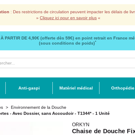
ntion
: Des restrictions de circulation peuvent impacter les délais de liv
»
Cliquez ici pour en savoir plus
«
 À PARTIR DE
4,90€ (offerte dès 59€)
en point retrait en France mé
*
(sous conditions de poids)
Anti-gaspi
Matériel médical
Orthopédie
es
Environnement de la Douche
tes - Avec Dossier, sans Accoudoir - T1344* - 1 Unité
ORKYN
Chaise de Douche Fix