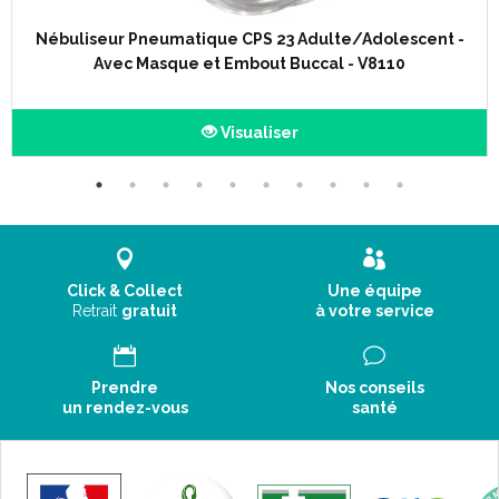
Nébuliseur Pneumatique CPS 23 Adulte/Adolescent -
Avec Masque et Embout Buccal - V8110
Visualiser
HOUSSE POLYMAILLE® :
Click & Collect
Une équipe
Totalement respirante et imperméabilisée.
Retrait
gratuit
à votre service
Enduction de Polyuréthane anallergique sur jersey polyester
traité antibactérien, antimicrobien, antifongique.
POLYMAILLE® est :
Prendre
Nos conseils
Bi-extensible, permettant ainsi de réduire les effets de
un rendez-vous
santé
cisaillements et de frictions.
Hyper-respirant et contribue de ce fait à la diminution de l’
effet de macération.
Egalement imperméabilisée pour une hygiène maîtrisée.