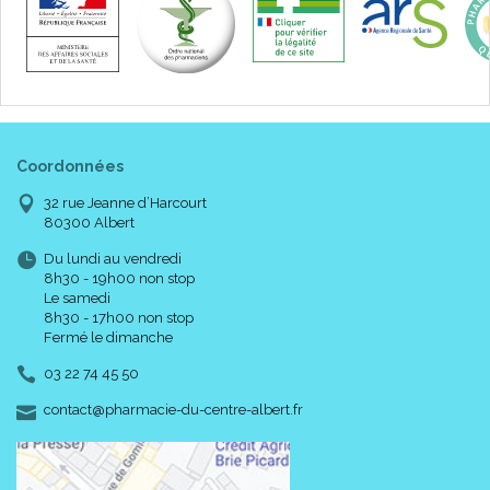
Lavable à 95°C, décontamination par produit de
pulvérisation à froid.
MICROBILLES EN POLYSTYRÈNE EXPANSÉ
Coordonnées
Matériau utilisé très léger : des microbilles en polystyrène
expansé de très faible granulométrie pour un meilleur
32 rue Jeanne d’Harcourt
confort et une grande adaptabilité des supports à la
80300 Albert
morphologie des patients.
Traitement d’ ignifugation (sécurité feu).
Du lundi au vendredi
8h30 - 19h00 non stop
Le samedi
8h30 - 17h00 non stop
Code ACL : 6861684
Fermé le dimanche
Code EAN : 3700368616840
03 22 74 45 50
-
-
contact
@
pharmacie-du-centre-albert.fr