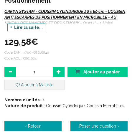
Positionnement
ORKYN SYSTAM - COUSSIN CYLINDRIQUE 20 x 60 cm - COUSSIN
ANTI ESCARRES DE POSITIONNEMENT EN MICROBILLE - AU
NIVEAU DES HANCHES ET DES GENOUX - O1524* - 1 Unité
Lire la suite...
>> Voir les autres coussins de la gamme :
129,58€
Coussin universel small
Code EAN :
3700368616840
Coussin universel standard
Code ACL : 6861684
Coussin bouée
Coussin demi bouée
Ajouter au panier
Coussin demi lune
Coussin decubitus semi latéral 30°
Ajouter à Ma liste
Description :
Nombre d’unités
: 1
Nature de produit
: Coussin Cylindrique, Coussin Microbilles
Dispositifs livrés en standard avec 2 housses dont une
amovible.
‹ Retour
Poser une question ›
Microbilles en polystyrène expansé (avec traitement d'