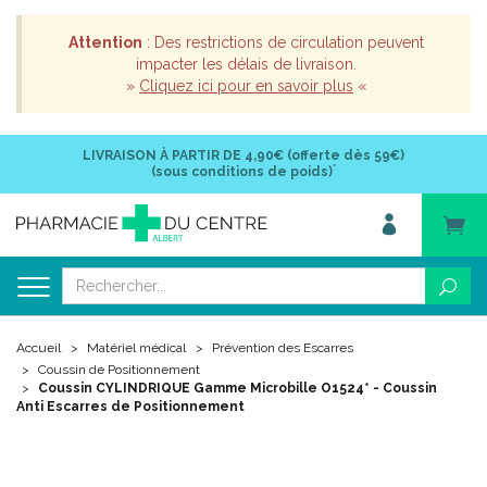
Attention
: Des restrictions de circulation peuvent
impacter les délais de livraison.
»
Cliquez ici pour en savoir plus
«
LIVRAISON À PARTIR DE
4,90€ (offerte dès 59€)
*
(sous conditions de poids)
Accueil
Matériel médical
Prévention des Escarres
Coussin de Positionnement
Coussin CYLINDRIQUE Gamme Microbille O1524* - Coussin
Anti Escarres de Positionnement