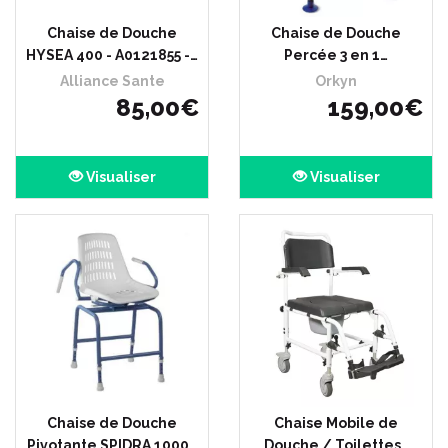
Chaise de Douche
Chaise de Douche
HYSEA 400 - A0121855 -…
Percée 3 en 1…
Alliance Sante
Orkyn
85
,
00
€
159
,
00
€
Visualiser
Visualiser
Chaise de Douche
Chaise Mobile de
Pivotante SPIDRA 1000…
Douche / Toilettes…