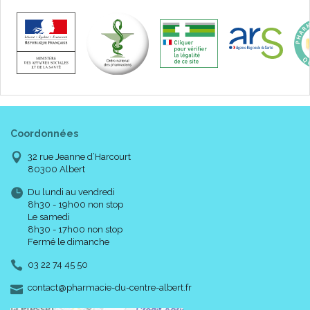
Coordonnées
32 rue Jeanne d’Harcourt
80300 Albert
Du lundi au vendredi
8h30 - 19h00 non stop
Le samedi
8h30 - 17h00 non stop
Fermé le dimanche
03 22 74 45 50
-
-
contact
@
pharmacie-du-centre-albert.fr