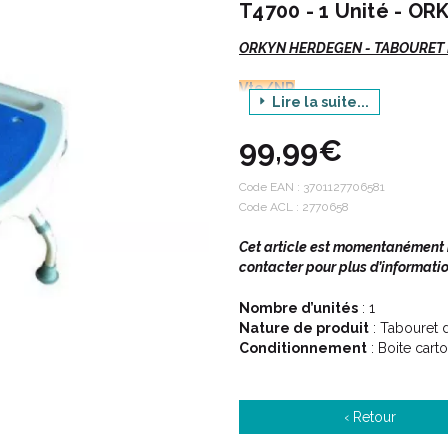
T4700 - 1 Unité - O
ORKYN HERDEGEN - TABOURET DE
Vte/NR
Lire la suite...
Description :
99,99€
Ce tabouret en duraluminium 
Code EAN :
3701127706581
douche ou marche pieds.
Code ACL : 2770658
Il est réglable en hauteur et
pour un meilleur confort.
Cet article est momentanément in
contacter pour plus d’informatio
Nombre d’unités
: 1
Caractéristiques :
Nature de produit
: Tabouret
Conditionnement
: Boite cart
Modèle sans dossier.
Pour prendre la douche assis
est revêtu d un coussinet sou
‹ Retour
La structure en aluminium est 