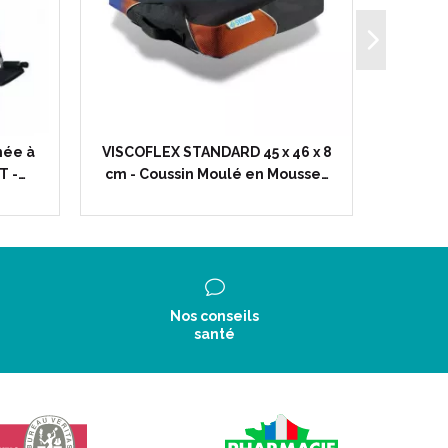
mée à
VISCOFLEX STANDARD 45 x 46 x 8
Sac Im
T -…
cm - Coussin Moulé en Mousse…
Fauteu
Nos conseils
santé