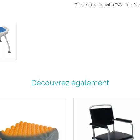
Polypropylène, coussin PE s
Tous les prix incluent la TVA - hors fr
Dimension assise : 41.8 x 30
Hauteur réglable : 40 – 44 cm
Dimensions : 43 x 54 cm (pie
Code ACL : 4457328
Code EAN : 3401044573289
Découvrez également