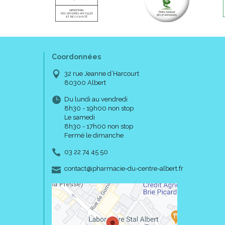
Coordonnées
32 rue Jeanne d’Harcourt
80300 Albert
Du lundi au vendredi
8h30 - 19h00 non stop
Le samedi
8h30 - 17h00 non stop
Fermé le dimanche
03 22 74 45 50
-
-
contact
@
pharmacie-du-centre-albert.fr