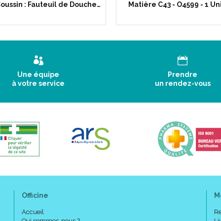
oussin : Fauteuil de Douche…
Matière C43 - O4599 - 1 Un
Une équipe
Prendre
à votre service
un rendez-vous
Officine
M
Accueil
Re
Qui sommes-nous ?
Li