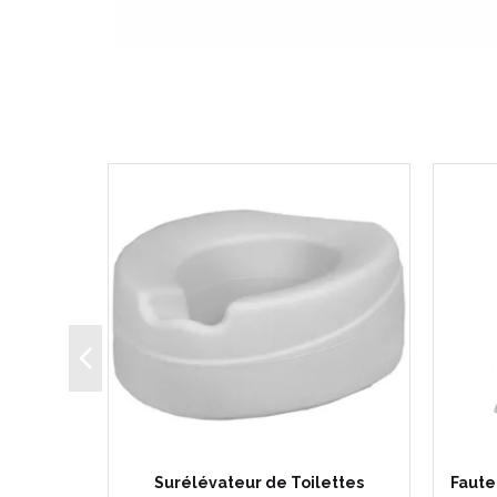
e pour
Surélévateur de Toilettes
Faute