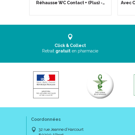
née…
Réhausse WC Contact + (Plus) -…
Avec C
Click & Collect
Retrait
gratuit
en pharmacie
Coordonnées
32 rue Jeanne d’Harcourt
80300 Albert