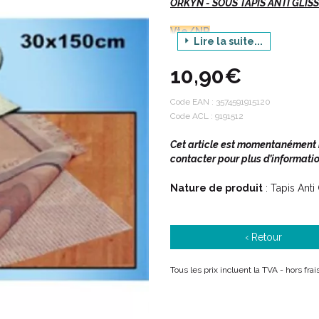
ORKYN - SOUS TAPIS ANTI GLISSE
Vte/NR
Lire la suite...
10,90€
Description :
Code EAN :
3574591915120
Code ACL : 9191512
Ce sous-tapis antiglisse est étud
Cet article est momentanément in
etc...de ne plus glisser : permet
contacter pour plus d’informatio
maison.
Nature de produit
: Tapis Anti
Pour limiter les risques de ch
Dimensions : 150 x 30 cm.
Matériau découpable.
‹ Retour
Tous les prix incluent la TVA - hors fr