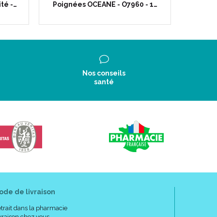
ité -…
Poignées OCEANE - O7960 - 1…
Léger,
Nos conseils
santé
ode de livraison
trait dans la pharmacie
vraison chez vous