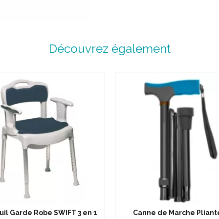
Découvrez également
Code ACL : 9191512
Code EAN : 3574591915120
uil Garde Robe SWIFT 3 en 1
Canne de Marche Pliant