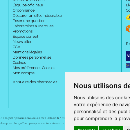
L’équipe officinale
Li
Ordonnance
Co
Déclarer un effet indésirable
Poser une question
Laboratoires & Marques
Promotions
Espace conseil
Newsletter
P
CGV
Mentions légales
Données personnelles
Cookies
Mes préférences Cookies
Mon compte
Annuaire des pharmacies
Nous utilisons d
Nous utilisons des cookie
votre expérience de navig
personnalisé et des public
pour comprendre la prove
ée ISO 9001.
"pharmacie-du-centre-albert.fr "
est le site internet de l
a pharmacie du centre
, 32 
plus bas possible : 9400 en parapharmacie, animaux, orthopédie, matériel médical. 1700 en médicaments