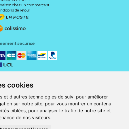
vraison chez un commerçant
nditions de retour
aiement sécurisé
es cookies
s et d'autres technologies de suivi pour améliorer
ation sur notre site, pour vous montrer un contenu
ités ciblées, pour analyser le trafic de notre site et
nance de nos visiteurs.
rue Jeanne d' Harcourt, 80300 Albert.
 sans ordonnance.