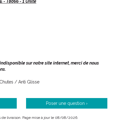
 - T8066 - 1 Unité
ié pour permettre aux tapis de bain, tapis de sol
disponible sur notre site internet, merci de nous
 de sécuriser les déplacements à l' intérieur de la
ns.
 Chutes / Anti Glisse
ute.
Poser une question ›
ais de livraison. Page mise à jour le 08/08/2026.