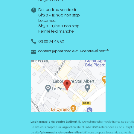
Du lundi au vendredi
8h30 - 19h00 non stop
Le samedi
8h30 - 17h00 non stop
Fermé le dimanche
03 22 74 45 50
-
-
contact
@
pharmacie-du-centre-albert.fr
La pharmacie du centre à Albert
(80300) est une pharmacie française certifi
Le site vous propose un large choix de plus de 11000 références, au prix les 
Le site
"pharmacie-du-centre-albert.fr"
vous propose les service suivants :