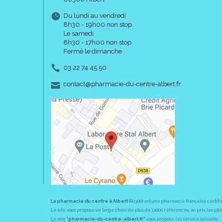
Du lundi au vendredi
8h30 - 19h00 non stop
Le samedi
8h30 - 17h00 non stop
Fermé le dimanche
03 22 74 45 50
-
-
contact
@
pharmacie-du-centre-albert.fr
La pharmacie du centre à Albert
(80300) est une pharmacie française certifi
Le site vous propose un large choix de plus de 11000 références, au prix les 
Le site
"pharmacie-du-centre-albert.fr"
vous propose les service suivants :