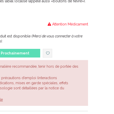
 labial localisé (appelé aussi «boutons de fièvre»).
Attention Médicament
uit est disponible
(Merci de vous connecter à votre
).
Prochainement
rnalière recommandée, tenir hors de portée des
x précautions d’emploi (interactions
cations, mises en garde spéciales, effets
posologie sont détaillées par la notice du
le