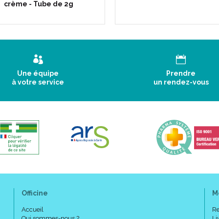
crème - Tube de 2g
Une équipe
Prendre
à votre service
un rendez-vous
Officine
M
Accueil
Re
Qui sommes-nous ?
Li