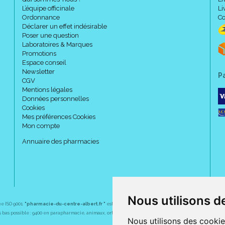
L’équipe officinale
Li
Ordonnance
Co
Déclarer un effet indésirable
Poser une question
Laboratoires & Marques
Promotions
Espace conseil
Newsletter
P
CGV
Mentions légales
Données personnelles
Cookies
Mes préférences Cookies
Mon compte
Annuaire des pharmacies
Nous utilisons d
ée ISO 9001.
"pharmacie-du-centre-albert.fr "
est le site internet de l
a pharmacie du centre
, 32 
plus bas possible : 9400 en parapharmacie, animaux, orthopédie, matériel médical. 1700 en médicaments
Nous utilisons des cookie