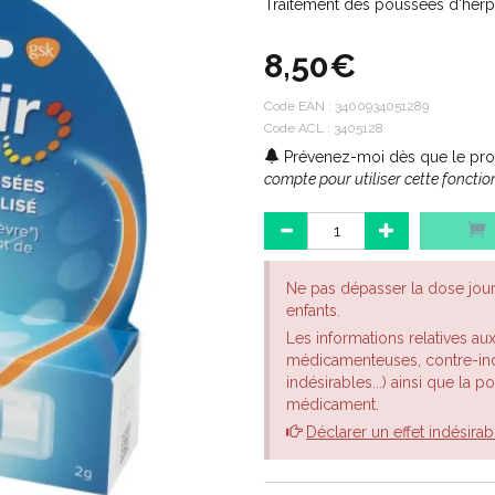
Traitement des poussées d'herpès
8,50€
Code EAN :
3400934051289
Code ACL : 3405128
Prévenez-moi dès que le prod
compte pour utiliser cette fonction
Ne pas dépasser la dose jou
enfants.
Les informations relatives au
médicamenteuses, contre-indi
indésirables...) ainsi que la 
médicament.
Déclarer un effet indésirab