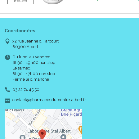
Coordonnées
32 rue Jeanne d’Harcourt
80300 Albert
Du lundi au vendredi
8h30 - 19h00 non stop
Le samedi
8h30 - 17h00 non stop
Fermé le dimanche
03 22 74 45 50
-
-
contact
@
pharmacie-du-centre-albert.fr