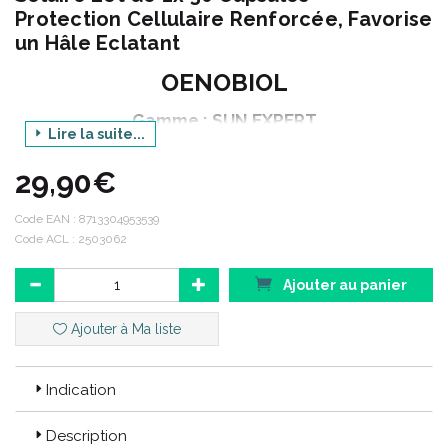
Protection Cellulaire Renforcée, Favorise
un Hâle Eclatant
OENOBIOL
Gamme : SUN EXPERT
Lire la suite...
Produit : PREPARATEUR SOLAIRE - LOT DE 2
29,90€
Conditionnement : 60 capsules végétales
Code EAN :
8713304953539
Code ACL : 2503062
Expert en nutrition depuis 35 ans, Oenobiol s' engage pour une
Nutrition Beauté responsable en offrant des produits :
Ajouter au panier
Concentrés en ingrédients actifs d' origine végétale, en
minéraux et vitamines.
Ajouter à Ma liste
Des capsules végétales issues de petits pois.
Composés de colorants d' origine naturelle.
Sans allergènes, lactose ou bêta-carotène.
Indication
Des étuis 100% recyclables : encres végétales, vernis sur
base eau et papier issu de forêts durablement gérées.
Description