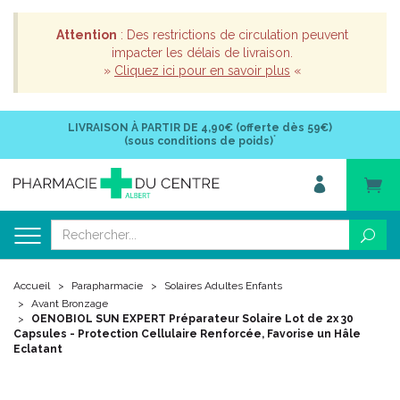
Attention
: Des restrictions de circulation peuvent
impacter les délais de livraison.
»
Cliquez ici pour en savoir plus
«
LIVRAISON À PARTIR DE
4,90€ (offerte dès 59€)
*
(sous conditions de poids)
Accueil
Parapharmacie
Solaires Adultes Enfants
Avant Bronzage
OENOBIOL SUN EXPERT Préparateur Solaire Lot de 2x 30
Capsules - Protection Cellulaire Renforcée, Favorise un Hâle
Eclatant