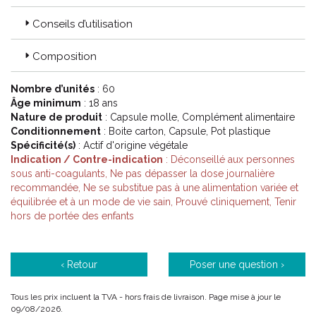
Code ACL : 2503062
Conseils d’utilisation
Code EAN : 8713304953539
Composition
Nombre d’unités
: 60
Âge minimum
: 18 ans
Nature de produit
: Capsule molle, Complément alimentaire
Conditionnement
: Boite carton, Capsule, Pot plastique
Spécificité(s)
: Actif d'origine végétale
Indication / Contre-indication
: Déconseillé aux personnes
sous anti-coagulants, Ne pas dépasser la dose journalière
recommandée, Ne se substitue pas à une alimentation variée et
équilibrée et à un mode de vie sain, Prouvé cliniquement, Tenir
hors de portée des enfants
‹ Retour
Poser une question ›
Tous les prix incluent la TVA - hors frais de livraison. Page mise à jour le
09/08/2026.