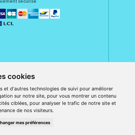
aiement sécurisé
es cookies
rue Jeanne d' Harcourt, 80300 Albert.
 sans ordonnance.
s et d'autres technologies de suivi pour améliorer
ation sur notre site, pour vous montrer un contenu
ranger).
e, iPad et iPod touch), ou sur Google Play (pour Androïd 5.0 ou version
ités ciblées, pour analyser le trafic de notre site et
 Express, Bancontact, PayPal.
nance de nos visiteurs.
 beauté et bien-être ainsi que différents services : suivi personnalisé,
auté de la peau, des cheveux...), mesure de la glycémie, perruques.
s 30 ans, Pharmactiv réunit près de 1500 adhérents pharmaciens autour d' un
du matériel médical sous sa marque BetterLife.
hanger mes préférences