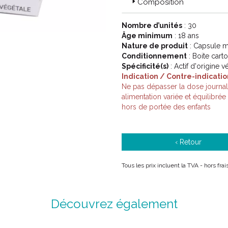
Code EAN : 3614810004515
Composition
Nombre d’unités
: 30
Âge minimum
: 18 ans
Nature de produit
: Capsule m
Conditionnement
: Boite cart
Spécificité(s)
: Actif d'origine v
Indication / Contre-indicatio
Ne pas dépasser la dose journa
alimentation variée et équilibré
hors de portée des enfants
‹ Retour
Tous les prix incluent la TVA - hors fr
Découvrez également