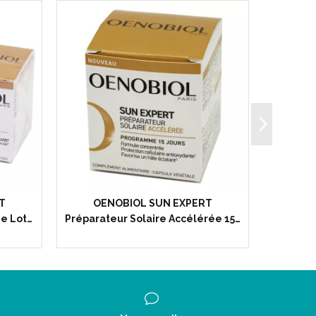
T
OENOBIOL SUN EXPERT
PHYTO
ge Lot…
Préparateur Solaire Accélérée 15…
Hâle Na