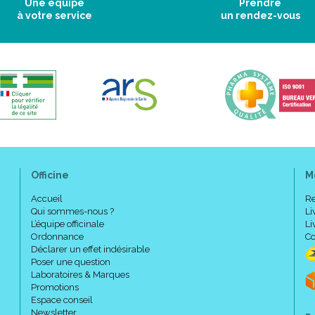
Une équipe
Prendre
à votre service
un rendez-vous
Officine
M
Accueil
Re
Qui sommes-nous ?
Li
L’équipe officinale
Li
Ordonnance
Co
Déclarer un effet indésirable
Poser une question
Laboratoires & Marques
Promotions
Espace conseil
Newsletter