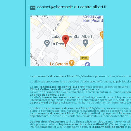
-
-
contact
@
pharmacie-du-centre-albert.fr
La pharmacie du centre à Albert
(80300) est une pharmacie française certifi
Le site vous propose un large choix de plus de 11000 références, au prix les 
Le site
"pharmacie-du-centre-albert.fr"
vous propose les service suivants :
Click & Collect (retrait gratuit dans la pharmacie).
La vente à distance chez vous et/ou chez un commerçant sur la France (Andorre, 
La prise de rendez-vous.
Le site
"pharmacie-du-centre-albert.fr"
est également disponible pour vos s
ultérieure) en tapant dans le moteur de recherche d' application : " Albert Pha
Le paiement en ligne
est assuré par la borne de paiement entièrement sécuri
En officine,
la pharmacie du centre à Albert
(80300) vous propose ses conseil
diabète, sevrage tabagique, risques cardiovasculaires, prise de tension artériell
La pharmacie du centre à Albert
(80300) fait partie du groupement
Pharmac
objectif commun : devenir un véritable « relais santé » au service des client
Les horaires d'ouverture
sont de 8h30 à 19h00 non stop du lundi au vendredi 
Vous pouvez contacter
la pharmacie du centre à Albert
(80300) par téléphone
Pour le dimanche et la nuit, vous pouvez trouver l
a pharmacie de garde
la pl