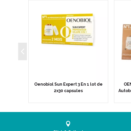
ERT
Oenobiol Sun Expert 3 En 1 lot de
OE
-Age 30…
2x30 capsules
Autob