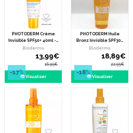
PHOTODERM Crème
PHOTODERM Huile
Invisible SPF50+ 40ml -…
Bronz Invisible SPF30…
Bioderma
Bioderma
13
,
99
€
18
,
89
€
16
,
95
€
22
,
95
€
-17
%
-18
%
Visualiser
Visualiser