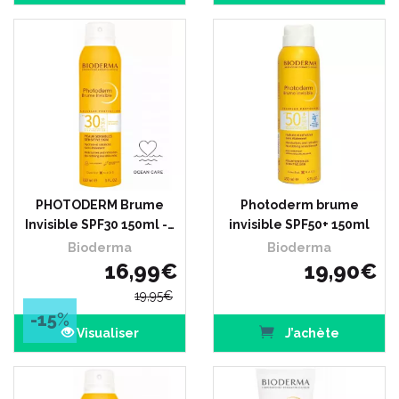
PHOTODERM Brume
Photoderm brume
Invisible SPF30 150ml -…
invisible SPF50+ 150ml
Bioderma
Bioderma
16
,
99
€
19
,
90
€
19
,
95
€
-15
%
Visualiser
J’achète