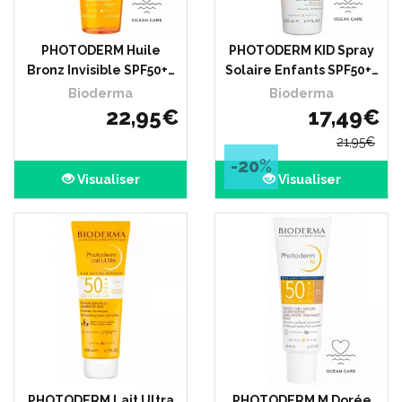
PHOTODERM Huile
PHOTODERM KID Spray
Bronz Invisible SPF50+…
Solaire Enfants SPF50+…
Bioderma
Bioderma
22
,
95
€
17
,
49
€
21
,
95
€
-20
%
Visualiser
Visualiser
PHOTODERM Lait Ultra
PHOTODERM M Dorée