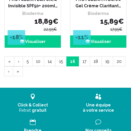
Invisible SPF50+ 200ml…
Gel Crème Clarifiant…
Bioderma
Bioderma
18
,
89
€
15
,
89
€
22
,
95
€
17
,
95
€
-18
%
-11
%
Visualiser
Visualiser
«
‹
5
10
14
15
16
17
18
19
20
›
»
Click & Collect
Une équipe
Retrait
gratuit
à votre service
Prendre
Nos conseils