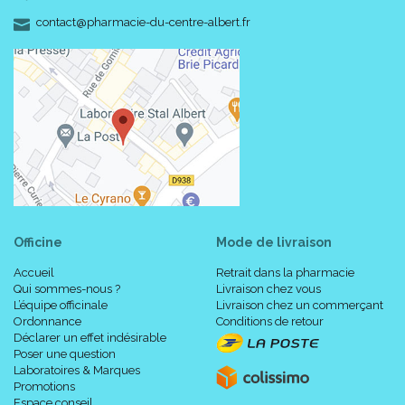
-
-
contact
@
pharmacie-du-centre-albert.fr
Officine
Mode de livraison
Accueil
Retrait dans la pharmacie
Qui sommes-nous ?
Livraison chez vous
L’équipe officinale
Livraison chez un commerçant
Ordonnance
Conditions de retour
Déclarer un effet indésirable
Poser une question
Laboratoires & Marques
Promotions
Espace conseil