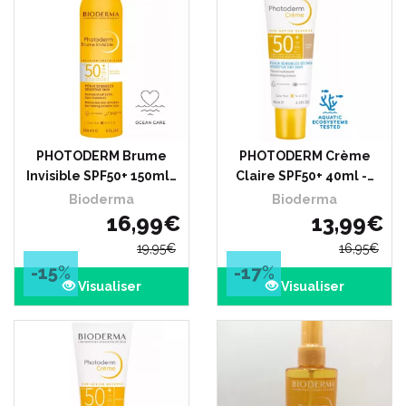
PHOTODERM Brume
PHOTODERM Crème
Invisible SPF50+ 150ml…
Claire SPF50+ 40ml -…
Bioderma
Bioderma
16
,
99
€
13
,
99
€
19
,
95
€
16
,
95
€
-15
%
-17
%
Visualiser
Visualiser