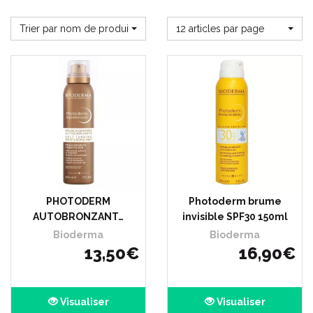
Trier par nom de produit
12 articles par page
PHOTODERM
Photoderm brume
AUTOBRONZANT…
invisible SPF30 150ml
Bioderma
Bioderma
13
,
50
€
16
,
90
€
Visualiser
Visualiser