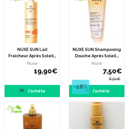
NUXE SUN Lait
NUXE SUN Shampooing
Fraîcheur Après Soleil…
Douche Après Soleil…
Nuxe
Nuxe
19
,
90
€
7
,
50
€
8
,
90
€
-16
%
J’achète
J’achète