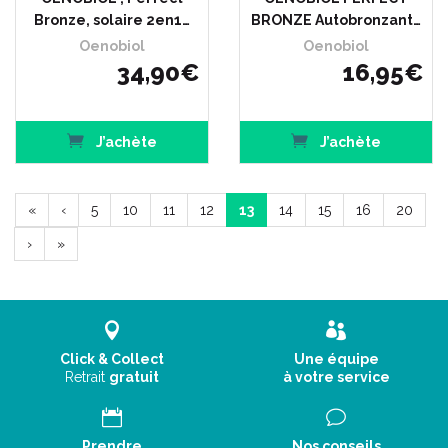
Bronze, solaire 2en1…
BRONZE Autobronzant…
Oenobiol
Oenobiol
34
,
90
€
16
,
95
€
J’achète
J’achète
«
‹
5
10
11
12
13
14
15
16
20
›
»
Click & Collect
Une équipe
Retrait
gratuit
à votre service
Prendre
Nos conseils