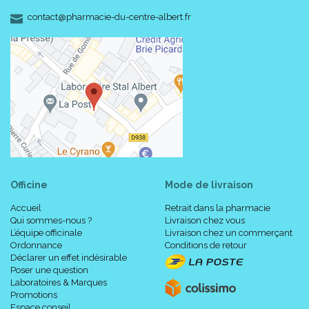
-
-
contact
@
pharmacie-du-centre-albert.fr
Officine
Mode de livraison
Accueil
Retrait dans la pharmacie
Qui sommes-nous ?
Livraison chez vous
L’équipe officinale
Livraison chez un commerçant
Ordonnance
Conditions de retour
Déclarer un effet indésirable
Poser une question
Laboratoires & Marques
Promotions
Espace conseil