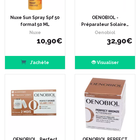
Nuxe Sun Spray Spf 50
OENOBIOL -
format 50 ML
Préparateur Solaire…
Nuxe
Oenobiol
10
,
90
€
32
,
90
€
J’achète
Visualiser
OENOBIOL , Perfect
OENOBIOL PERFECT