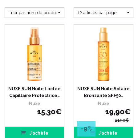
Trier par nom de produit
12 articles par page
NUXE SUN Huile Lactée
NUXE SUN Huile Solaire
Capillaire Protectrice…
Bronzante SPF50…
Nuxe
Nuxe
15
,
30
€
19
,
90
€
21
,
90
€
-9
%
J’achète
J’achète