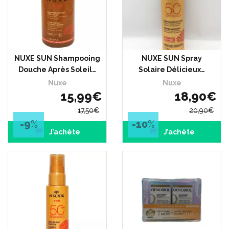
NUXE SUN Shampooing
NUXE SUN Spray
Douche Après Soleil…
Solaire Délicieux…
Nuxe
Nuxe
15
,
99
€
18
,
90
€
17
,
50
€
20
,
90
€
-9
%
-10
%
J’achète
J’achète