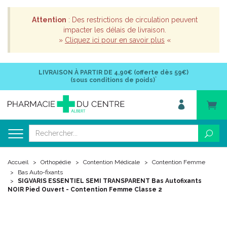
Attention
: Des restrictions de circulation peuvent
impacter les délais de livraison.
»
Cliquez ici pour en savoir plus
«
LIVRAISON À PARTIR DE
4,90€ (offerte dès 59€)
*
(sous conditions de poids)
Accueil
Orthopédie
Contention Médicale
Contention Femme
Bas Auto-fixants
SIGVARIS ESSENTIEL SEMI TRANSPARENT Bas Autofixants
NOIR Pied Ouvert - Contention Femme Classe 2