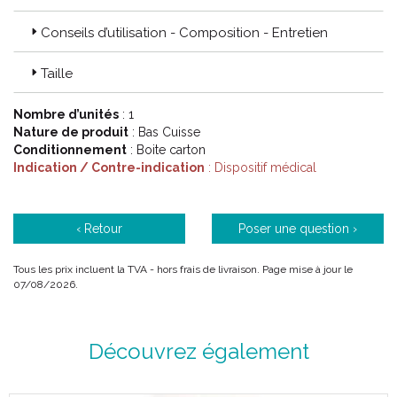
Conseils d’utilisation - Composition - Entretien
Code ACL : 1005012 / 1005018 / 1005013 / 1005019 / 1005014
/ 1005020 / 1005015 / 1005021 / 1005016 / 1005022 /
1005017 / 1005023
Taille
Code EAN : 3611610050124 / 3611610050186 / 3611610050131
/ 3611610050193 / 3611610050148 / 3611610050209 /
Nombre d’unités
: 1
3611610050155 / 3611610050216 / 3611610050162 /
Nature de produit
: Bas Cuisse
3611610050223 / 3611610050179 / 3611610050230
Conditionnement
: Boite carton
Indication / Contre-indication
: Dispositif médical
‹ Retour
Poser une question ›
Tous les prix incluent la TVA - hors frais de livraison. Page mise à jour le
07/08/2026.
Découvrez également