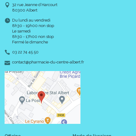
32 rue Jeanne d’Harcourt
80300 Albert
Du lundi au vendredi
8h30 - 19h00 non stop
Le samedi
8h30 - 17h00 non stop
Fermé le dimanche
03 22 74 45 50
-
-
contact
@
pharmacie-du-centre-albert.fr
Officine
Mode de livraison