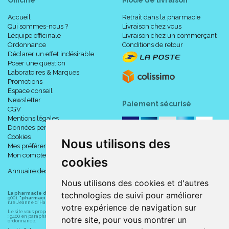
Accueil
Retrait dans la pharmacie
Qui sommes-nous ?
Livraison chez vous
L’équipe officinale
Livraison chez un commerçant
Ordonnance
Conditions de retour
Déclarer un effet indésirable
Poser une question
Laboratoires & Marques
Promotions
Espace conseil
Newsletter
Paiement sécurisé
CGV
Mentions légales
Données personnelles
Cookies
Nous utilisons des
Mes préférences Cookies
Mon compte
cookies
Annuaire des pharmacies
Nous utilisons des cookies et d'autres
technologies de suivi pour améliorer
La pharmacie du centre à Albert
(80300) est une pharmacie française certifiée ISO
9001.
"pharmacie-du-centre-albert.fr "
est le site internet de l
a pharmacie du centre
, 32
rue Jeanne d' Harcourt, 80300 Albert.
votre expérience de navigation sur
Le site vous propose un large choix de plus de 11000 références, au prix les plus bas possible
: 9400 en parapharmacie, animaux, orthopédie, matériel médical. 1700 en médicaments sans
notre site, pour vous montrer un
ordonnance.