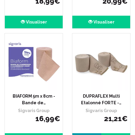
18
,
99
€
20
,
99
€
Visualiser
Visualiser
BIAFORM 5m x 8cm -
DUPRAFLEX Multi
Bande de…
Etalonné FORTE -…
Sigvaris Group
Sigvaris Group
16
,
99
€
21
,
21
€