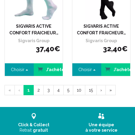
SIGVARIS ACTIVE
SIGVARIS ACTIVE
CONFORT FRAICHEUR…
CONFORT FRAICHEUR…
Sigvaris Group
Sigvaris Group
37
,
40
€
32
,
40
€
Choisir
J’achète
Choisir
J’achète
«
‹
1
2
3
4
5
10
15
›
»
Click & Collect
Une équipe
Retrait
gratuit
à votre service