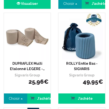
Visualiser
Choisir
J’achète
DUPRAFLEX Multi
ROLLY Enfile Bas -
Etalonné LEGERE -…
SIGVARIS
Sigvaris Group
Sigvaris Group
25
,
96
€
49
,
95
€
Choisir
J’achète
J’achète