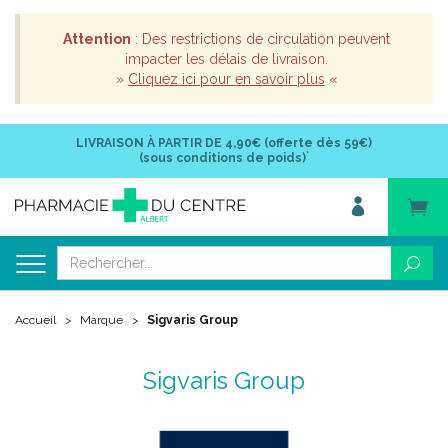
Attention
: Des restrictions de circulation peuvent
impacter les délais de livraison.
»
Cliquez ici pour en savoir plus
«
LIVRAISON À PARTIR DE
4,90€ (offerte dès 59€)
*
(sous conditions de poids)
Accueil
Marque
Sigvaris Group
Sigvaris Group