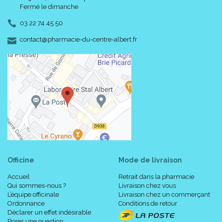
Fermé le dimanche
03 22 74 45 50
-
-
contact
@
pharmacie-du-centre-albert.fr
Officine
Mode de livraison
Accueil
Retrait dans la pharmacie
Qui sommes-nous ?
Livraison chez vous
L’équipe officinale
Livraison chez un commerçant
Ordonnance
Conditions de retour
Déclarer un effet indésirable
Poser une question