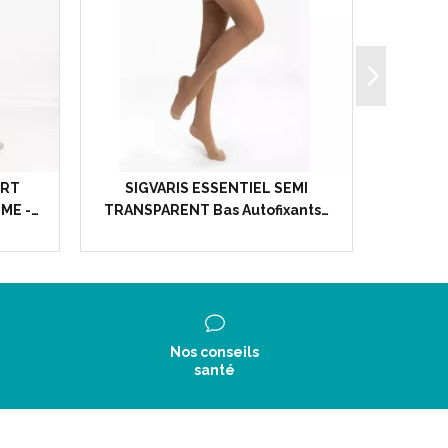
ORT
SIGVARIS ESSENTIEL SEMI
SIGVAR
ME -…
TRANSPARENT Bas Autofixants…
Mater
Nos conseils
santé