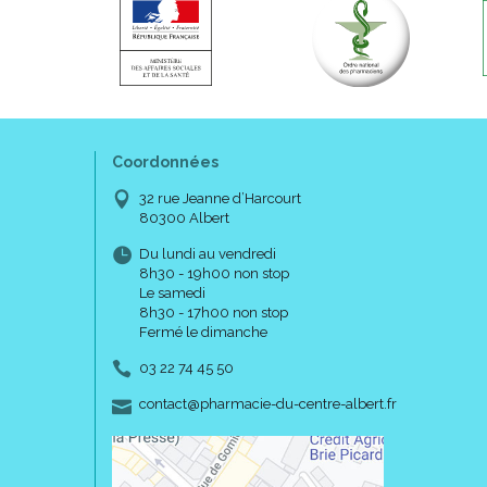
Coordonnées
32 rue Jeanne d’Harcourt
80300 Albert
Du lundi au vendredi
8h30 - 19h00 non stop
Le samedi
8h30 - 17h00 non stop
Fermé le dimanche
03 22 74 45 50
-
-
contact
@
pharmacie-du-centre-albert.fr