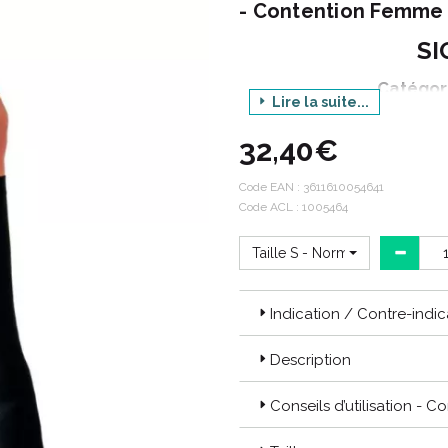
- Contention Femme 
SI
Catégor
Lire la suite...
32,40€
Déclina
Pro
Code EAN :
3611610054641
Code ACL : 1005464
Taille S - Normal
Active :
Indication / Contre-indic
Les "Active" : ces produits tec
dans des moments de loisirs et
activités.
Description
Les produits
ACTIVE CONFORT 
Conseils d’utilisation - C