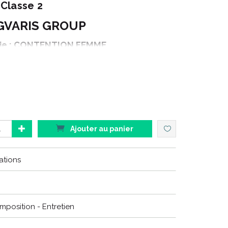
Classe 2
GVARIS GROUP
ie : CONTENTION FEMME
Gamme : ACTIVE
ison : CONFORT CHALEUR
duit : CHAUSSETTES
Couleur : NOIR
Ajouter au panier
ations
hniques sont spécialement conçus pour être portés
 accompagner les patientes dans toutes leurs
CHALEUR
remplace les produits
SOYANCE
.
omposition - Entretien