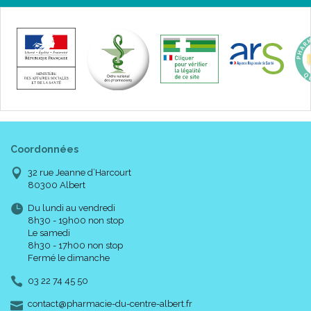
Coordonnées
32 rue Jeanne d’Harcourt
80300 Albert
Du lundi au vendredi
8h30 - 19h00 non stop
Le samedi
8h30 - 17h00 non stop
Fermé le dimanche
03 22 74 45 50
-
-
contact
@
pharmacie-du-centre-albert.fr