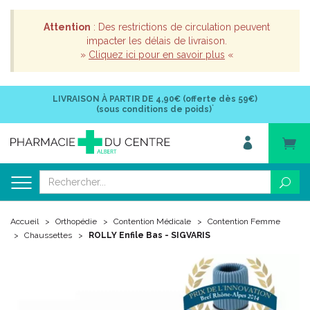
Attention
: Des restrictions de circulation peuvent
impacter les délais de livraison.
»
Cliquez ici pour en savoir plus
«
LIVRAISON À PARTIR DE
4,90€ (offerte dès 59€)
*
(sous conditions de poids)
Accueil
Orthopédie
Contention Médicale
Contention Femme
Chaussettes
ROLLY Enfile Bas - SIGVARIS