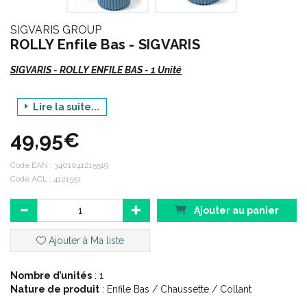
SIGVARIS GROUP
ROLLY Enfile Bas - SIGVARIS
SIGVARIS - ROLLY ENFILE BAS - 1 Unité
Lire la suite...
Un outil révolutionnaire au service de l' observance.
49,95€
Rolly est un outil révolutionnaire permettant l' enfilage et le «
désenfilage » de n' importe quel bas ou chaussette de
compression, sans effort et dans un confort optimal.
Code EAN :
3401041215519
Code ACL : 4121551
Cet enfile-bas souple est composé d' une membrane élastique
remplie d' eau savonneuse.
Ajouter au panier
Ajouter à Ma liste
Les bénéfices :
Nombre d’unités
: 1
Pose et retrait du bas efficace :
Nature de produit
: Enfile Bas / Chaussette / Collant
Nouvelle technique d' enfilage permet la pose et le retrait