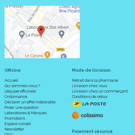
Officine
Mode de livraison
Code ACL : 4121551
Accueil
Retrait dans la pharmacie
Code EAN : 3401041215519
Qui sommes-nous ?
Livraison chez vous
L’équipe officinale
Livraison chez un commerçant
Ordonnance
Conditions de retour
Déclarer un effet indésirable
Poser une question
Laboratoires & Marques
Promotions
Espace conseil
Newsletter
Paiement sécurisé
CGV