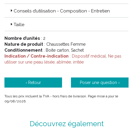
Conseils d’utilisation - Composition - Entretien
Code ACL : 1004850 / 1004855 / 1004851 / 1004856 /
1004852 / 1004857 / 1004853 / 1004858 / 1004854 /
10044859
Taille
Code EAN : 3611610048503 / 3611610048558 / 3611610048510
Nombre d’unités
: 2
/ 3611610048565 / 3611610048527 / 3611610048572 /
Nature de produit
: Chaussettes Femme
3611610048534 / 3611610048589 / 3611610049541 /
Conditionnement
: Boite carton, Sachet
3611610049596
Indication / Contre-indication
: Dispositif médical, Ne pas
utiliser sur une peau lésée, abîmée, irritée
‹ Retour
Poser une question ›
Tous les prix incluent la TVA - hors frais de livraison. Page mise à jour le
09/08/2026.
Découvrez également