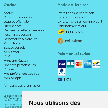
Officine
Mode de livraison
Accueil
Retrait dans la pharmacie
Qui sommes-nous ?
Livraison chez vous
L’équipe officinale
Livraison chez un commerçant
Ordonnance
Conditions de retour
Déclarer un effet indésirable
Poser une question
Laboratoires & Marques
Promotions
Espace conseil
Newsletter
Paiement sécurisé
CGV
Mentions légales
Données personnelles
Cookies
Mes préférences Cookies
Mon compte
Annuaire des pharmacies
La pharmacie du centre à Albert
(80300) est une pharmacie française certifiée ISO
9001.
"pharmacie-du-centre-albert.fr "
est le site internet de l
a pharmacie du centre
, 32
rue Jeanne d' Harcourt, 80300 Albert.
Nous utilisons des
Le site vous propose un large choix de plus de 11000 références, au prix les plus bas possible
: 9400 en parapharmacie, animaux, orthopédie, matériel médical. 1700 en médicaments sans