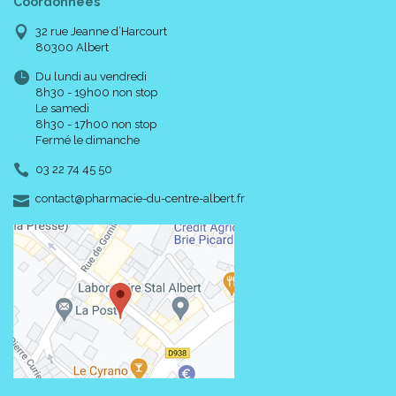
Coordonnées
32 rue Jeanne d’Harcourt
80300 Albert
Du lundi au vendredi
8h30 - 19h00 non stop
Le samedi
8h30 - 17h00 non stop
Fermé le dimanche
03 22 74 45 50
-
-
contact
@
pharmacie-du-centre-albert.fr