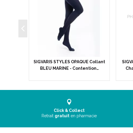
 SEMI
SIGVARIS STYLES OPAQUE Collant
SIGV
ettes…
BLEU MARINE - Contention…
Cha
Click & Collect
Retrait
gratuit
en pharmacie