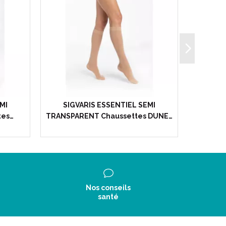
MI
SIGVARIS ESSENTIEL SEMI
SIG
tes…
TRANSPARENT Chaussettes DUNE…
TRANSP
Nos conseils
santé