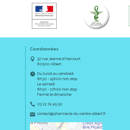
Coordonnées
32 rue Jeanne d’Harcourt
80300 Albert
Du lundi au vendredi
8h30 - 19h00 non stop
Le samedi
8h30 - 17h00 non stop
Fermé le dimanche
03 22 74 45 50
-
-
contact
@
pharmacie-du-centre-albert.fr