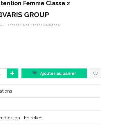
tention Femme Classe 2
GVARIS GROUP
ie : CONTENTION FEMME
amme : ESSENTIEL
ison : SEMI TRANSPARENT
duit : CHAUSSETTES
Option : MORPHO+
Couleur : EPICE
Ajouter au panier
ations
 : sont vos alliés au quotidien.
onfort en toute saisons.
omposition - Entretien
TRANSPARENT
remplace les produits
(NEW) DIAPHANE
.