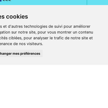
es cookies
s et d'autres technologies de suivi pour améliorer
ation sur notre site, pour vous montrer un contenu
ités ciblées, pour analyser le trafic de notre site et
nance de nos visiteurs.
rue Jeanne d' Harcourt, 80300 Albert.
 sans ordonnance.
hanger mes préférences
ranger).
e, iPad et iPod touch), ou sur Google Play (pour Androïd 5.0 ou version
 Express, Bancontact, PayPal.
 beauté et bien-être ainsi que différents services : suivi personnalisé,
auté de la peau, des cheveux...), mesure de la glycémie, perruques.
s 30 ans, Pharmactiv réunit près de 1500 adhérents pharmaciens autour d' un
du matériel médical sous sa marque BetterLife.
harmacie e-commerce