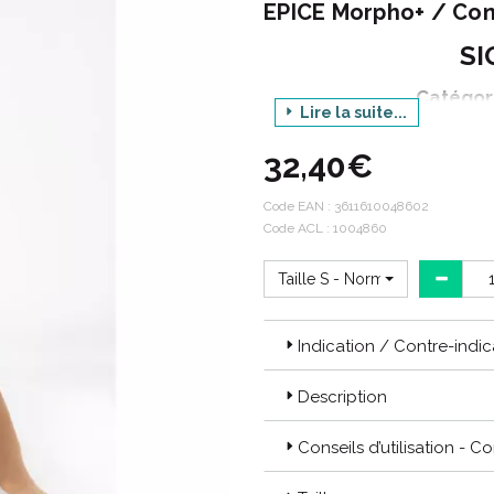
EPICE Morpho+ / Con
SI
Catégor
Lire la suite...
G
32,40€
Déclina
Pro
Code EAN :
3611610048602
Code ACL : 1004860
Taille S - Normal
Indication / Contre-indic
Essentiel :
Facile à porter, les "Essentiel"
Description
Ils vous apportent un grand c
Conseils d’utilisation - C
Les produits
ESSENTIEL SEMI 