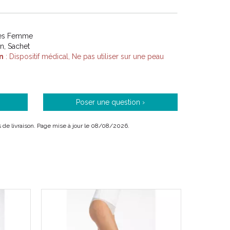
/ 1004851 / 1004856 / 1004852 / 1004857 /
/ 10044859
tes Femme
611610048657 / 3611610048619 / 3611610048664 /
on, Sachet
71 / 3611610048633 / 3611610048688 /
n
: Dispositif médical, Ne pas utiliser sur une peau
95
Poser une question ›
ais de livraison. Page mise à jour le 08/08/2026.