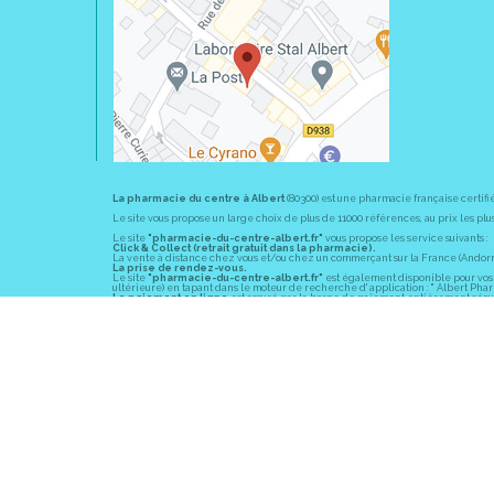
La pharmacie du centre à Albert
(80300) est une pharmacie française certifi
Le site vous propose un large choix de plus de 11000 références, au prix les 
Le site
"pharmacie-du-centre-albert.fr"
vous propose les service suivants :
Click & Collect (retrait gratuit dans la pharmacie).
La vente à distance chez vous et/ou chez un commerçant sur la France (Andorre, 
La prise de rendez-vous.
Le site
"pharmacie-du-centre-albert.fr"
est également disponible pour vos s
ultérieure) en tapant dans le moteur de recherche d' application : " Albert Pha
Le paiement en ligne
est assuré par la borne de paiement entièrement sécuri
En officine,
la pharmacie du centre à Albert
(80300) vous propose ses conseil
diabète, sevrage tabagique, risques cardiovasculaires, prise de tension artériell
La pharmacie du centre à Albert
(80300) fait partie du groupement
Pharmac
objectif commun : devenir un véritable « relais santé » au service des client
Les horaires d'ouverture
sont de 8h30 à 19h00 non stop du lundi au vendredi 
Vous pouvez contacter
la pharmacie du centre à Albert
(80300) par téléphone
Pour le dimanche et la nuit, vous pouvez trouver l
a pharmacie de garde
la pl
© 2011-2026
PHARM