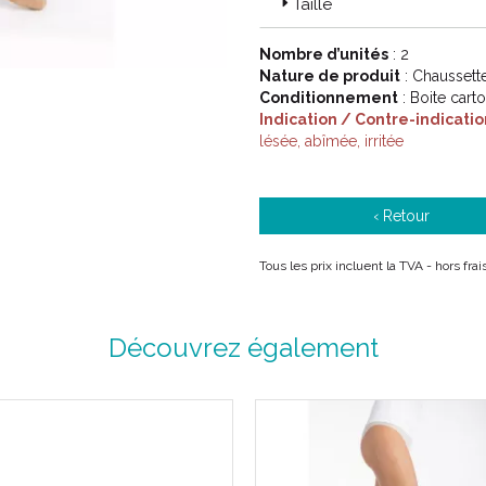
Taille
Code ACL : 1004850 / 1004855 
1004853 / 1004858 / 1004854 
Nombre d’unités
: 2
Nature de produit
: Chausset
Code EAN : 3611610048602 / 3
Conditionnement
: Boite cart
3611610048626 / 36116100486
Indication / Contre-indicatio
3611610049640 / 36116100496
lésée, abîmée, irritée
‹ Retour
Tous les prix incluent la TVA - hors fr
Découvrez également