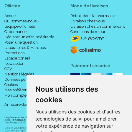
Officine
Mode de livraison
Accueil
Retrait dans la pharmacie
Qui sommes-nous ?
Livraison chez vous
L’équipe officinale
Livraison chez un commerçant
Ordonnance
Conditions de retour
Déclarer un effet indésirable
Poser une question
Laboratoires & Marques
Promotions
Espace conseil
Newsletter
Paiement sécurisé
CGV
Mentions légales
Données personnelles
Cookies
Nous utilisons des
Mes préférences Cookies
Mon compte
cookies
Annuaire des pharmacies
Nous utilisons des cookies et d'autres
La pharmacie du centre à Albert
(80300) est une pharmacie française certifiée ISO
technologies de suivi pour améliorer
9001.
"pharmacie-du-centre-albert.fr "
est le site internet de l
a pharmacie du centre
, 32
rue Jeanne d' Harcourt, 80300 Albert.
votre expérience de navigation sur
Le site vous propose un large choix de plus de 11000 références, au prix les plus bas possible
: 9400 en parapharmacie, animaux, orthopédie, matériel médical. 1700 en médicaments sans