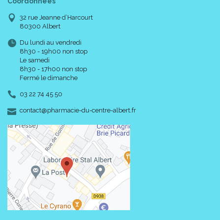
Coordonnées
32 rue Jeanne d’Harcourt
80300 Albert
Du lundi au vendredi
8h30 - 19h00 non stop
Le samedi
8h30 - 17h00 non stop
Fermé le dimanche
03 22 74 45 50
-
-
contact
@
pharmacie-du-centre-albert.fr