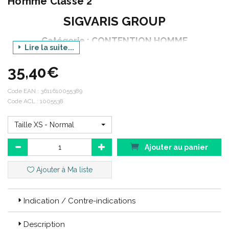
Homme Classe 2
SIGVARIS GROUP
Catégorie : CONTENTION HOMME
Lire la suite...
Gamme : ESSENTIEL
35,40€
Déclinaison : MICROFIBRE
Produit : CHAUSSETTES
Code EAN :
3611610055389
Code ACL : 1005538
Couleur : GRIS CLAIR
Taille XS - Normal
Essentiel :
Ajouter au panier
Faciles à porter, les “Essentiel” sont les alliés de vos patients au
quotidien. Ils leur apportent un grand confort en toutes saisons.
Ajouter à Ma liste
Les produits
ESSENTIEL MICROFIBRE
remplace les produits
URBAN (NEW)
.
Indication / Contre-indications
Description