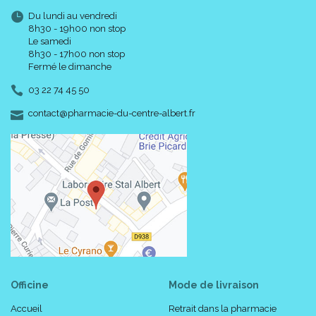
Du lundi au vendredi
8h30 - 19h00 non stop
Le samedi
8h30 - 17h00 non stop
Fermé le dimanche
03 22 74 45 50
-
-
contact
@
pharmacie-du-centre-albert.fr
Officine
Mode de livraison
Accueil
Retrait dans la pharmacie