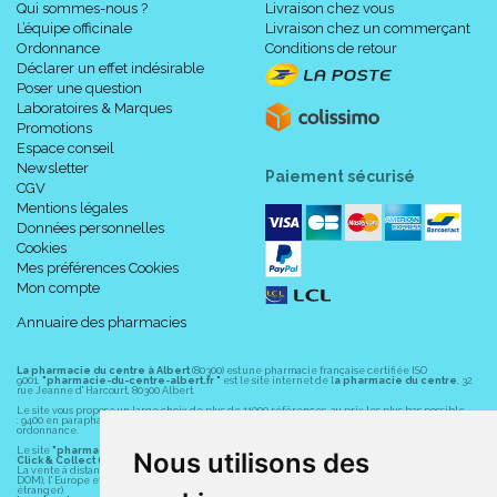
Qui sommes-nous ?
Livraison chez vous
L’équipe officinale
Livraison chez un commerçant
Ordonnance
Conditions de retour
Déclarer un effet indésirable
Poser une question
Laboratoires & Marques
Promotions
Espace conseil
Newsletter
Paiement sécurisé
CGV
Mentions légales
Données personnelles
Cookies
Mes préférences Cookies
Mon compte
Annuaire des pharmacies
La pharmacie du centre à Albert
(80300) est une pharmacie française certifiée ISO
9001.
"pharmacie-du-centre-albert.fr "
est le site internet de l
a pharmacie du centre
, 32
rue Jeanne d' Harcourt, 80300 Albert.
Le site vous propose un large choix de plus de 11000 références, au prix les plus bas possible
: 9400 en parapharmacie, animaux, orthopédie, matériel médical. 1700 en médicaments sans
ordonnance.
Le site
"pharmacie-du-centre-albert.fr"
vous propose les service suivants :
Nous utilisons des
Click & Collect (retrait gratuit dans la pharmacie).
La vente à distance chez vous et/ou chez un commerçant sur la France (Andorre, Monaco et
DOM), l' Europe et le monde entier (livraison assuré par Colissimo et ses partenaires à l'
étranger).