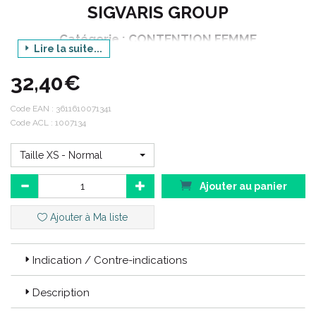
SIGVARIS GROUP
Catégorie : CONTENTION FEMME
Lire la suite...
Gamme : ACTIVE
32,40€
Déclinaison : LOISIRS
Produit : CHAUSSETTES
Code EAN :
3611610071341
Code ACL : 1007134
Couleur : BLEU JEAN
Taille XS - Normal
Active :
Ajouter au panier
Les "Active" : ces produits techniques sont spécialement conçus
pour être portés dans des moments de loisirs et accompagner
Ajouter à Ma liste
les patientes dans toutes leurs activités.
Les produits
ACTIVE LOISIRS
remplace les produits
BAMBOU
.
Indication / Contre-indications
Description