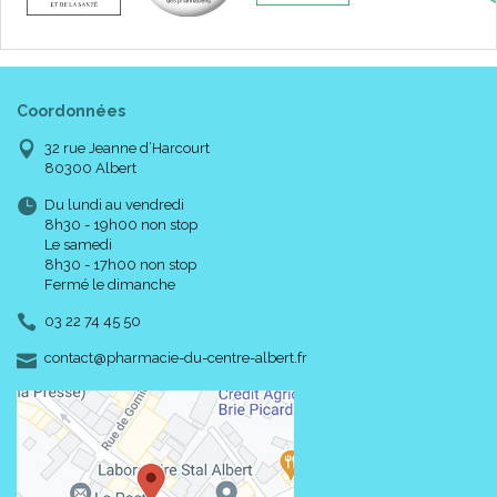
Coordonnées
32 rue Jeanne d’Harcourt
80300 Albert
Du lundi au vendredi
8h30 - 19h00 non stop
Le samedi
8h30 - 17h00 non stop
Fermé le dimanche
03 22 74 45 50
-
-
contact
@
pharmacie-du-centre-albert.fr