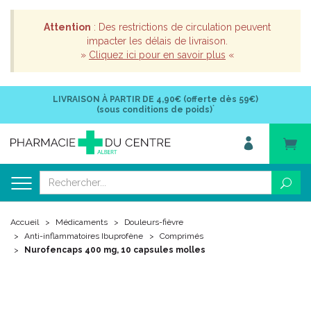
Attention
: Des restrictions de circulation peuvent
impacter les délais de livraison.
»
Cliquez ici pour en savoir plus
«
LIVRAISON À PARTIR DE
4,90€ (offerte dès 59€)
*
(sous conditions de poids)
Accueil
Médicaments
Douleurs-fièvre
Anti-inflammatoires Ibuprofène
Comprimés
Nurofencaps 400 mg, 10 capsules molles