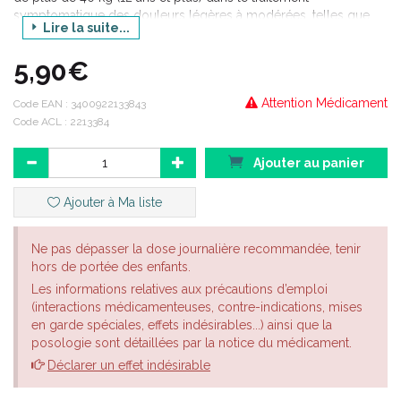
symptomatique des douleurs légères à modérées, telles que
Lire la suite...
maux de tête, règles douloureuses, douleurs dentaires, états
grippaux et fièvre.
5,90€
Attention Médicament
Code EAN :
3400922133843
Code ACL : 2213384
Ajouter au panier
Ajouter à Ma liste
Ne pas dépasser la dose journalière recommandée, tenir
hors de portée des enfants.
Les informations relatives aux précautions d’emploi
(interactions médicamenteuses, contre-indications, mises
en garde spéciales, effets indésirables...) ainsi que la
posologie sont détaillées par la notice du médicament.
Déclarer un effet indésirable