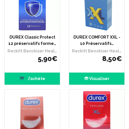
DUREX Classic Protect
DUREX COMFORT XXL -
12 préservatifs forme…
10 Préservatifs…
Reckitt Benckiser Healthcare France
Reckitt Benckiser Healthcare France
5
,
90
€
8
,
50
€
J’achète
Visualiser