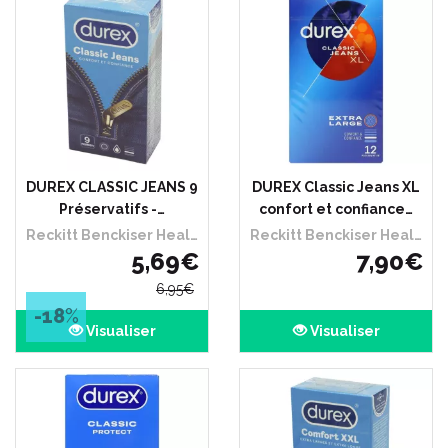
DUREX CLASSIC JEANS 9
DUREX Classic Jeans XL
Préservatifs -…
confort et confiance…
Reckitt Benckiser Healthcare France
Reckitt Benckiser Healthcare France
5
,
69
€
7
,
90
€
6
,
95
€
-18
%
Visualiser
Visualiser