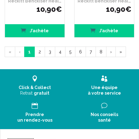
Reckitt Benckiser Healthcare France
Reckitt Benckiser Healthcare France
10
,
90
€
10
,
90
€
J’achète
J’achète
«
‹
1
2
3
4
5
6
7
8
›
»
Click & Collect
Une équipe
Retrait
gratuit
à votre service
Prendre
Nos conseils
un rendez-vous
santé