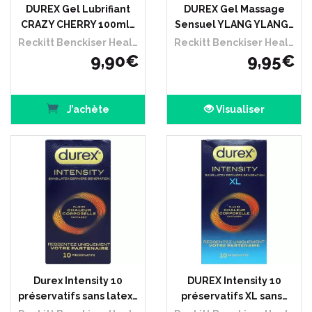
DUREX Gel Lubrifiant
DUREX Gel Massage
CRAZY CHERRY 100ml…
Sensuel YLANG YLANG…
Reckitt Benckiser Healthcare France
Reckitt Benckiser Healthcare France
9
,
90
€
9
,
95
€
J’achète
Visualiser
Durex Intensity 10
DUREX Intensity 10
préservatifs sans latex…
préservatifs XL sans…