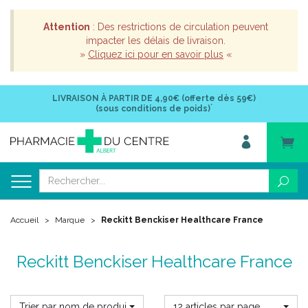
Attention
: Des restrictions de circulation peuvent
impacter les délais de livraison.
»
Cliquez ici pour en savoir plus
«
LIVRAISON À PARTIR DE
4,90€ (offerte dès 59€)
*
(sous conditions de poids)
Accueil
Marque
Reckitt Benckiser Healthcare France
Reckitt Benckiser Healthcare France
Trier par nom de produit
12 articles par page