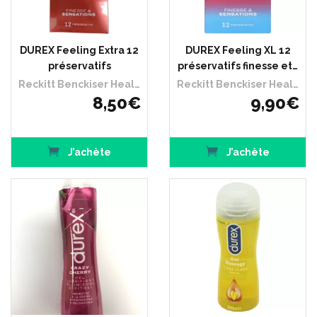
DUREX Feeling Extra 12
DUREX Feeling XL 12
préservatifs
préservatifs finesse et…
Reckitt Benckiser Healthcare France
Reckitt Benckiser Healthcare France
8
,
50
€
9
,
90
€
J’achète
J’achète