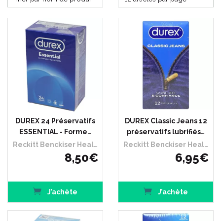
DUREX 24 Préservatifs
DUREX Classic Jeans 12
ESSENTIAL - Forme…
préservatifs lubrifiés…
Reckitt Benckiser Healthcare France
Reckitt Benckiser Healthcare France
8
,
50
€
6
,
95
€
J’achète
J’achète