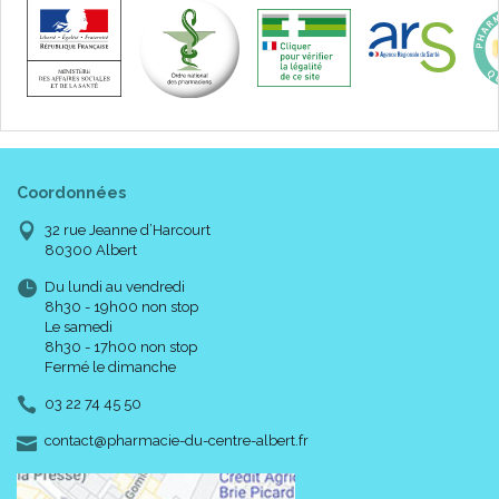
Coordonnées
32 rue Jeanne d’Harcourt
80300 Albert
Du lundi au vendredi
8h30 - 19h00 non stop
Le samedi
8h30 - 17h00 non stop
Fermé le dimanche
03 22 74 45 50
-
-
contact
@
pharmacie-du-centre-albert.fr