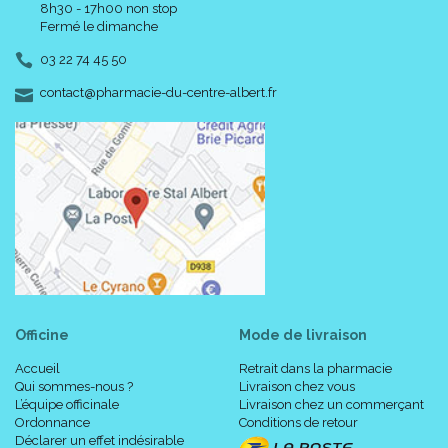
8h30 - 17h00 non stop
Fermé le dimanche
03 22 74 45 50
-
-
contact
@
pharmacie-du-centre-albert.fr
Officine
Mode de livraison
Accueil
Retrait dans la pharmacie
Qui sommes-nous ?
Livraison chez vous
L’équipe officinale
Livraison chez un commerçant
Ordonnance
Conditions de retour
Déclarer un effet indésirable