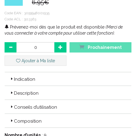
6,95€
Conditionnement : 9 préservatifs
Code EAN :
3059948001935
Code ACL : 3113363
Confort et confiance.
Prévenez-moi dès que le produit est disponible
(Merci de
Tout le monde est différent, mais la bonne taille devrait toujours
vous connecter à votre compte pour utiliser cette fonction).
être celle qui apporte confort et fiabilité.
Prochainement
Code ACL :
Ajouter à Ma liste
Code EAN : 3059948001935
Indication
Description
Conseils d’utilisation
Composition
Nombre d’unités
: 9