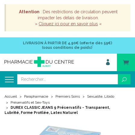
Attention
: Des restrictions de circulation peuvent
impacter les délais de livraison.
»
Cliquez ici pour en savoir plus
«
LIVRAISON À PARTIR DE
4,90€ (offerte dès 59€)
*
(sous conditions de poids)
Accueil
Parapharmacie
Premiers Soins
Sexualite, Libido
Préservatifs et Sex-Toys
DUREX CLASSIC JEANS 9 Préservatifs - Transparent,
Lubrifié, Forme Profilée, Latex Naturel