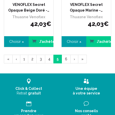
VENOFLEX Secret
VENOFLEX Secret
Opaque Beige Doré -…
Opaque Marine -…
Thuasne Venoflex
Thuasne Venoflex
42
,
03
€
42
,
03
€
Choisir
J’achète
Choisir
J’achète
«
‹
1
2
3
4
5
6
›
»
Click & Collect
Une équipe
Retrait
gratuit
à votre service
Prendre
Nos conseils