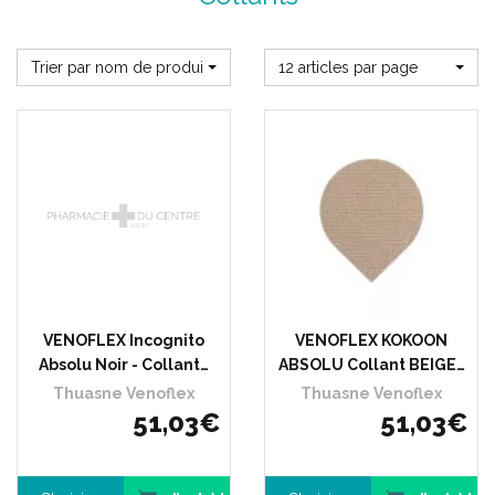
Trier par nom de produit
12 articles par page
VENOFLEX Incognito
VENOFLEX KOKOON
Absolu Noir - Collant…
ABSOLU Collant BEIGE…
Thuasne Venoflex
Thuasne Venoflex
51
,
03
€
51
,
03
€