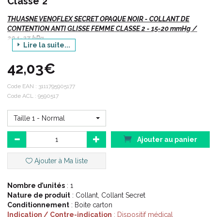
Classe 2
THUASNE VENOFLEX SECRET OPAQUE NOIR - COLLANT DE
CONTENTION ANTI GLISSE FEMME CLASSE 2 - 15-20 mmHg /
20.1-27 hPa
Lire la suite...
Venoflex
Secret Opaque BEIGE DORE
, Collant.
42,03€
Si vous commandez, n' oubliez pas de préciser :
Code EAN :
3111795905177
Code ACL : 9590517
Votre TAILLE.
La hauteur ou le code
ACL
/ EAN
Taille 1 - Normal
Ajouter au panier
Indications :
Ajouter à Ma liste
Varices,
Nombre d’unités
: 1
Troubles fonctionnels (jambes lourdes...),
Nature de produit
: Collant, Collant Secret
Suites chirurgie phlébologique et sclérothérapique,
Conditionnement
: Boite carton
Troubles veineux liés à la grossesse ou post-partum.
Indication / Contre-indication
: Dispositif médical