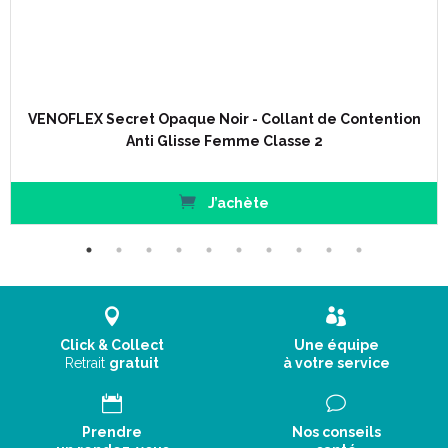
Classe 2.
4 tailles (1 à 4).
2 hauteurs (normal et long).
VENOFLEX Secret Opaque Noir - Collant de Contention
Couleur :
Anti Glisse Femme Classe 2
J’achète
Click & Collect
Une équipe
Retrait
gratuit
à votre service
Prendre
Nos conseils
Autres couleurs du modèle Secret Opaque Collant :