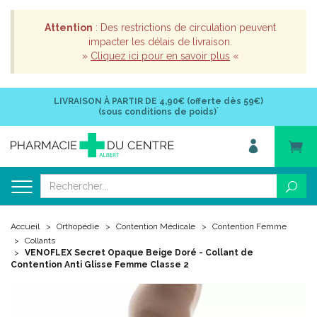
Attention
: Des restrictions de circulation peuvent
impacter les délais de livraison.
»
Cliquez ici pour en savoir plus
«
LIVRAISON À PARTIR DE
4,90€ (offerte dès 59€)
*
(sous conditions de poids)
Accueil
Orthopédie
Contention Médicale
Contention Femme
Collants
VENOFLEX Secret Opaque Beige Doré - Collant de
Contention Anti Glisse Femme Classe 2