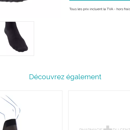
Description :
Tous les prix incluent la TVA - hors fr
Maille fine et douce.
36% coton d' Egypte, un des
Solidité.
Douceur.
Longévité : résiste au boulo
Coutures plates.
Talon et voûte plantaire renfo
Bossage du cou-de-pied.
Forme anatomique du mollet
Traitement antibactérien.
Découvrez également
Lavable en machine à 40°C.
Facilité :
Extensibles en largeur : 
Coloris contemporains e
Aisance :
Bord-côte simple épais