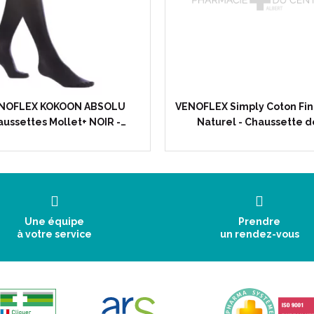
Couture sur le dessus 
Bonne mobilité des ort
Simplicité :
Simples à entretenir, 
Tolérance :
NOFLEX KOKOON ABSOLU
VENOFLEX Simply Coton Fin
Respect de la physiolo
ussettes Mollet+ NOIR -…
Naturel - Chaussette d
cheville jusqu'en haut 
Extensibles en hauteur
Couleur :
Une équipe
Prendre
à votre service
un rendez-vous