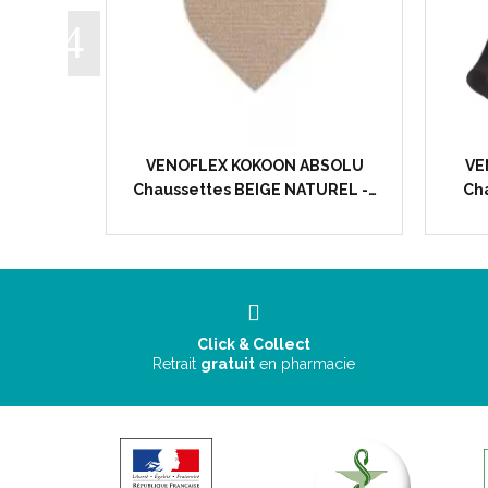
BSOLU
VENOFLEX KOKOON ABSOLU
VE
BEIGE…
Chaussettes BEIGE NATUREL -…
Cha
Click & Collect
Retrait
gratuit
en pharmacie