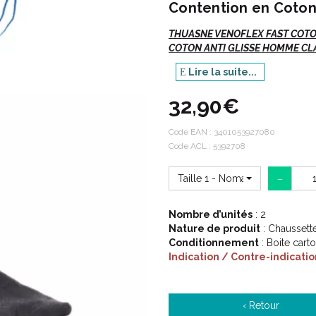
Contention en Coton
THUASNE VENOFLEX FAST COTO
COTON ANTI GLISSE HOMME CLAS
Lire la suite...
Venoflex
Fast Coton
- Chausse
32,90€
Si vous commandez, n' oubliez p
Code EAN :
3401053927080
Votre TAILLE.
Code ACL : 5392708
La hauteur ou le code
ACL
/
Taille 1 - Nomal
Indications :
Nombre d’unités
: 2
Nature de produit
: Chaussett
Conditionnement
: Boite cart
Varices, troubles fonctionnel
Indication / Contre-indicatio
et sclérothérapique.
‹ Retour