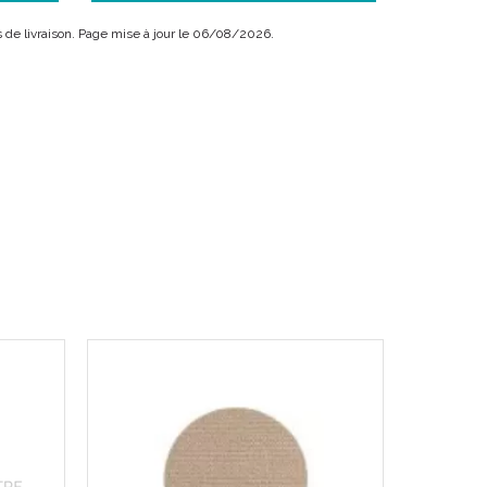
ais de livraison. Page mise à jour le 06/08/2026.
 plus fins au monde.
chage et hypoallergénique.
rcés.
.
enfilage et retrait facilités
t motifs discrets faciles à assortir
seur exclusif et breveté