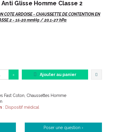
 Anti Glisse Homme Classe 2
N COTE ARDOISE - CHAUSSETTE DE CONTENTION EN
SE 2 - 15-20 mmHg / 20.1-27 hPa
ttes
Côte Ardoise
.
as de préciser :
 EAN
Ajouter au panier
es Fast Coton, Chaussettes Homme
on
s (jambes lourdes,...) suites chirurgie phlébologique
n
: Dispositif médical
Poser une question ›