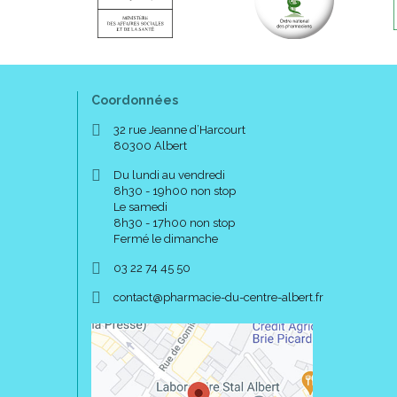
Coordonnées
32 rue Jeanne d’Harcourt
80300 Albert
Du lundi au vendredi
8h30 - 19h00 non stop
Le samedi
8h30 - 17h00 non stop
Fermé le dimanche
03 22 74 45 50
-
-
contact
@
pharmacie-du-centre-albert.fr