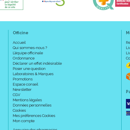
Caractéristiques :
Officine
M
Accueil
Re
Couleur :
COTE ARDOISE
.
Qui sommes-nous ?
Li
Chaussettes.
L’équipe officinale
Li
Classe 2.
Ordonnance
Co
Déclarer un effet indésirable
4 coloris.
Poser une question
4 tailles (1 à 4).
Laboratoires & Marques
2 hauteurs (normal et long).
Promotions
Espace conseil
Newsletter
P
CGV
Taillage :
Mentions légales
Données personnelles
Cookies
Mes préférences Cookies
Mon compte
Annuaire des pharmacies