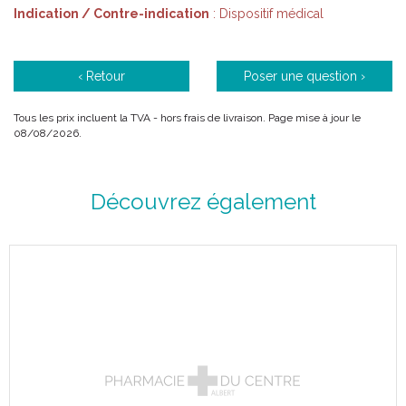
Description :
Indication / Contre-indication
: Dispositif médical
Un concentré de douceur dans un standart du quotdien.
‹ Retour
Poser une question ›
Simplicité et bien-être dans toutes les situations.
Alliance d'élégance et de résistance pour cette gamme de
Tous les prix incluent la TVA - hors frais de livraison. Page mise à jour le
chaussettes et bas-cuisse.
08/08/2026.
Disponibles en pieds longs.
Lavable en 40°C.
Découvrez également
Couleur :
Caractéristiques :