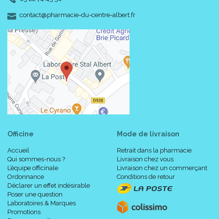
-
-
contact
@
pharmacie-du-centre-albert.fr
En position assise sur un siège rigide.
Pieds et jambes doivent être bien secs (pas de crème), les
ongles des pieds bien coupés. Attention aux ongles longs
Officine
Mode de livraison
ou aux bagues qui risquent d' endommager les mailles !
Enfiler le produit progressivement sans trop tirer, puis masser
Accueil
Retrait dans la pharmacie
pour enlever les plis.
Qui sommes-nous ?
Livraison chez vous
L’équipe officinale
Livraison chez un commerçant
Ordonnance
Conditions de retour
Déclarer un effet indésirable
Le produit est bien mis en place si :
Poser une question
Laboratoires & Marques
Promotions