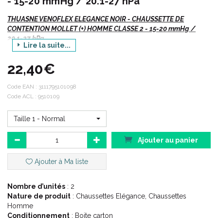
- 15-20 mmHg / 20.1-27 hPa
THUASNE VENOFLEX ELEGANCE NOIR - CHAUSSETTE DE
CONTENTION MOLLET (+) HOMME CLASSE 2 - 15-20 mmHg /
20.1-27 hPa
Lire la suite...
Venoflex
Elégance
- Chaussettes
Mollet (+) Noires
.
22,40€
Si vous commandez, n' oubliez pas de préciser :
Code EAN :
3111795101098
Code ACL : 9510109
Votre TAILLE.
La hauteur ou le code
ACL
/ EAN
Taille 1 - Normal
Ajouter au panier
Indications :
Ajouter à Ma liste
Varices, troubles fonctionnels (jambes lourdes,...) suites
Nombre d’unités
: 2
chirurgie phlébologique et sclérothérapique.
Nature de produit
: Chaussettes Elégance, Chaussettes
Homme
Conditionnement
: Boite carton