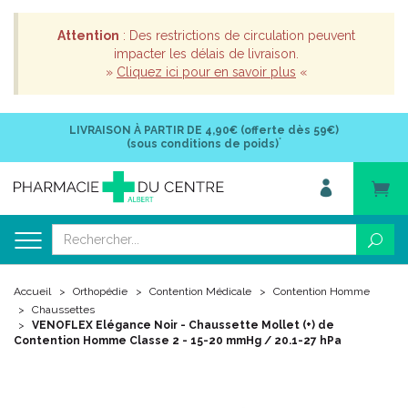
Attention
: Des restrictions de circulation peuvent
impacter les délais de livraison.
»
Cliquez ici pour en savoir plus
«
LIVRAISON À PARTIR DE
4,90€ (offerte dès 59€)
*
(sous conditions de poids)
Accueil
Orthopédie
Contention Médicale
Contention Homme
Chaussettes
VENOFLEX Elégance Noir - Chaussette Mollet (+) de
Contention Homme Classe 2 - 15-20 mmHg / 20.1-27 hPa