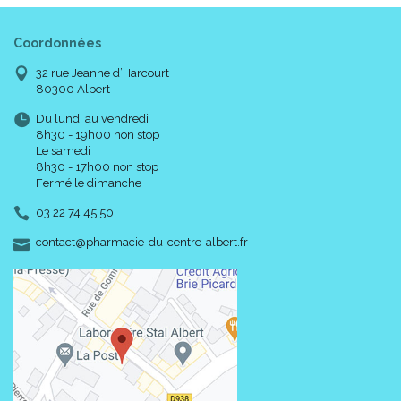
Coordonnées
32 rue Jeanne d’Harcourt
80300 Albert
Du lundi au vendredi
8h30 - 19h00 non stop
Le samedi
8h30 - 17h00 non stop
Fermé le dimanche
03 22 74 45 50
-
-
contact
@
pharmacie-du-centre-albert.fr