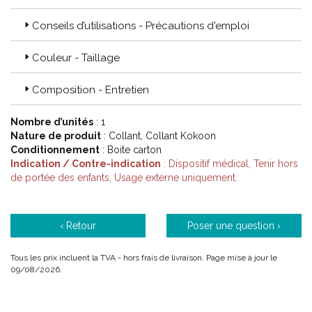
Thuasne a toujours fait le choix de l’ excellence par respect du
patient. Dans le monde entier Thuasne mène un travail constant
Conseils d’utilisations - Précautions d'emploi
avec les organismes de certification médicale.
La performance :
Couleur - Taillage
Des solutions thérapeutiques soutenues par des études
cliniques menées par des professionnels de santé.
Composition - Entretien
Le respect de l' environnement :
Nombre d’unités
: 1
Thuasne s’ est depuis longtemps engagé dans une démarche
Nature de produit
: Collant, Collant Kokoon
active de réduction de son impact environnemental.
Conditionnement
: Boite carton
Indication / Contre-indication
: Dispositif médical, Tenir hors
de portée des enfants, Usage externe uniquement.
Code ACL : 6301965 / 6301966 / 6301970 / 6301971 /
6301976 / 6301977 / 6301983 / 6301985 / 6301991 / 6301993
/ 6301997 / 6301998
‹ Retour
Poser une question ›
Code EAN : 3111790056225 / 3111790056232 / 3111790056263
/ 3111790056270 / 3111790056324 / 3111790056331 /
Tous les prix incluent la TVA - hors frais de livraison. Page mise à jour le
3111790056386 / 3111790056393 / 3111790056447 /
09/08/2026.
3111790056454 / 3111790056508 / 3111790056515