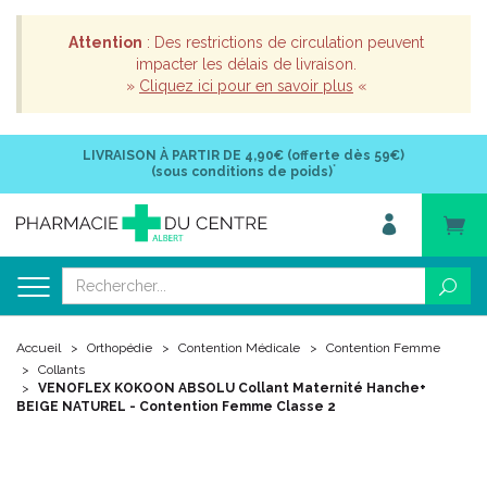
Attention
: Des restrictions de circulation peuvent
impacter les délais de livraison.
»
Cliquez ici pour en savoir plus
«
LIVRAISON À PARTIR DE
4,90€ (offerte dès 59€)
*
(sous conditions de poids)
Accueil
Orthopédie
Contention Médicale
Contention Femme
Collants
VENOFLEX KOKOON ABSOLU Collant Maternité Hanche+
BEIGE NATUREL - Contention Femme Classe 2