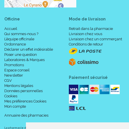
Officine
Mode de livraison
Accueil
Retrait dans la pharmacie
Qui sommes-nous ?
Livraison chez vous
L’équipe officinale
Livraison chez un commerçant
Ordonnance
Conditions de retour
Déclarer un effet indésirable
Poser une question
Laboratoires & Marques
Promotions
Espace conseil
Newsletter
Paiement sécurisé
CGV
Mentions légales
Données personnelles
Cookies
Mes préférences Cookies
Mon compte
Annuaire des pharmacies
La pharmacie du centre à Albert
(80300) est une pharmacie française certifiée ISO