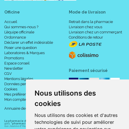
Officine
Mode de livraison
Accueil
Retrait dans la pharmacie
Qui sommes-nous ?
Livraison chez vous
L’équipe officinale
Livraison chez un commerçant
Ordonnance
Conditions de retour
Déclarer un effet indésirable
Poser une question
Laboratoires & Marques
Promotions
Espace conseil
Newsletter
Paiement sécurisé
CGV
Mentions légales
Données personnelles
Cookies
Nous utilisons des
Mes préférences Cookies
Mon compte
cookies
Annuaire des pharmacies
Nous utilisons des cookies et d'autres
technologies de suivi pour améliorer
La pharmacie du centre à Albert
(80300) est une pharmacie française certifiée ISO
9001.
"pharmacie-du-centre-albert.fr "
est le site internet de l
a pharmacie du centre
, 32
rue Jeanne d' Harcourt, 80300 Albert.