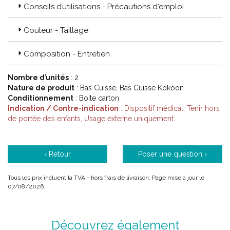
Conseils d’utilisations - Précautions d'emploi
avec les organismes de certification médicale.
La performance :
Couleur - Taillage
Des solutions thérapeutiques soutenues par des études
cliniques menées par des professionnels de santé.
Composition - Entretien
Le respect de l' environnement :
Nombre d’unités
: 2
Thuasne s’ est depuis longtemps engagé dans une démarche
Nature de produit
: Bas Cuisse, Bas Cuisse Kokoon
active de réduction de son impact environnemental.
Conditionnement
: Boite carton
Indication / Contre-indication
: Dispositif médical, Tenir hors
de portée des enfants, Usage externe uniquement.
Code ACL : 6298581 / 6298582 / 6298630 / 6298631 /
6298652 / 6298653 / 6299225 / 6299226
Code EAN : 3111790043829 / 3111790043812 / 3111790043836
‹ Retour
Poser une question ›
/ 3111790043843 / 3111790043850 / 3111790043867 /
3111790043874 / 3111790043881
Tous les prix incluent la TVA - hors frais de livraison. Page mise à jour le
07/08/2026.
Découvrez également