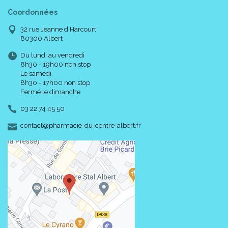
Coordonnées
32 rue Jeanne d’Harcourt
80300 Albert
Du lundi au vendredi
8h30 - 19h00 non stop
Le samedi
8h30 - 17h00 non stop
Fermé le dimanche
03 22 74 45 50
-
-
contact
@
pharmacie-du-centre-albert.fr