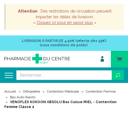
Attention
: Des restrictions de circulation peuvent
impacter les délais de livraison.
»
Cliquez ici pour en savoir plus
«
LIVRAISON À PARTIR DE
4,90€ (offerte dès 59€)
*
(sous conditions de poids)
Accueil
Orthopédie
Contention Médicale
Contention Femme
Bas Auto-fixants
VENOFLEX KOKOON ABSOLU Bas Cuisse MIEL - Contention
Femme Classe 2