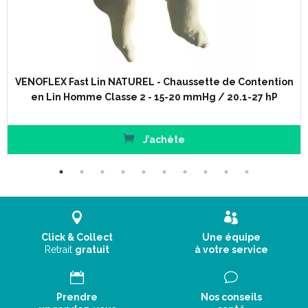
Classe 2.
3 coloris.
4 tailles (1 à 4).
2 hauteurs (normal et long).
VENOFLEX Fast Lin NATUREL - Chaussette de Contention
en Lin Homme Classe 2 - 15-20 mmHg / 20.1-27 hP
Taillage :
J’achète
Click & Collect
Une équipe
Retrait
gratuit
à votre service
Prendre
Nos conseils