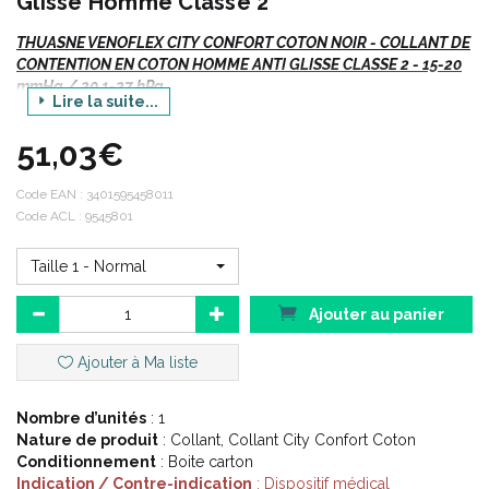
Glisse Homme Classe 2
THUASNE VENOFLEX CITY CONFORT COTON NOIR - COLLANT DE
CONTENTION EN COTON HOMME ANTI GLISSE CLASSE 2 - 15-20
mmHg / 20.1-27 hPa
Lire la suite...
Venoflex City Confort Coton - Collant NOIR.
51,03€
Code EAN :
3401595458011
Code ACL : 9545801
Indications :
Taille 1 - Normal
Varices, troubles fonctionnels (jambes lourdes,...) suites
Ajouter au panier
chirurgie phlébologique et sclérothérapique.
Ajouter à Ma liste
Description :
Nombre d’unités
: 1
Nature de produit
: Collant, Collant City Confort Coton
Conditionnement
: Boite carton
Coton très confortable.
Indication / Contre-indication
: Dispositif médical
Chaussettes avec un motif côtelé.