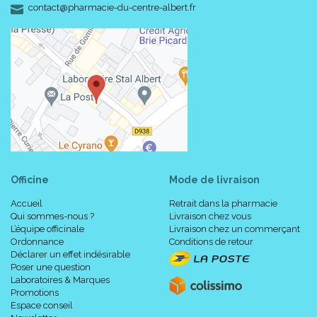
3
115 cm
135 cm
-
-
contact
@
pharmacie-du-centre-albert.fr
cm
cm
34015
Long (/K > 78 cm)
3111
34015
Normal (/K < 78
cm)
3111
26 - 29
58 - 69
4
135 cm
155 cm
cm
cm
34015
Long (/K > 78 cm)
3111
Officine
Mode de livraison
Conseils pour la mise en place :
Accueil
Retrait dans la pharmacie
Qui sommes-nous ?
Livraison chez vous
L’équipe officinale
Livraison chez un commerçant
En position assise sur un siège rigide.
Ordonnance
Conditions de retour
Déclarer un effet indésirable
Pieds et jambes doivent être bien secs (pas de crème), les
Poser une question
ongles des pieds bien coupés. Attention aux ongles longs
Laboratoires & Marques
ou aux bagues qui risquent d' endommager les mailles !
Promotions
Enfiler le produit progressivement sans trop tirer, puis masser
Espace conseil
pour enlever les plis.