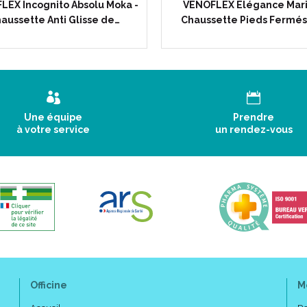
LEX Incognito Absolu Moka -
VENOFLEX Elégance Mari
aussette Anti Glisse de…
Chaussette Pieds Fermés
Une équipe
Prendre
Caractéristiques :
à votre service
un rendez-vous
Couleur :
NOIR
.
Bas Cuisse
PIEDS FERMES
.
Classe 2.
2 coloris.
4 tailles (1 à 4).
2 hauteurs (normal et long).
Taillage :
Officine
M