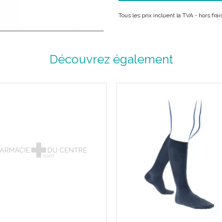
Tous les prix incluent la TVA - hors fra
Varices, troubles fonctionnel
et sclérothérapique.
Découvrez également
Description :
Un concentré de douceur dan
Simplicité et bien-être dans t
Alliance d'élégance et de ré
cuisse.
Disponibles en pieds longs.
Lavable en 40°C.
Couleur :