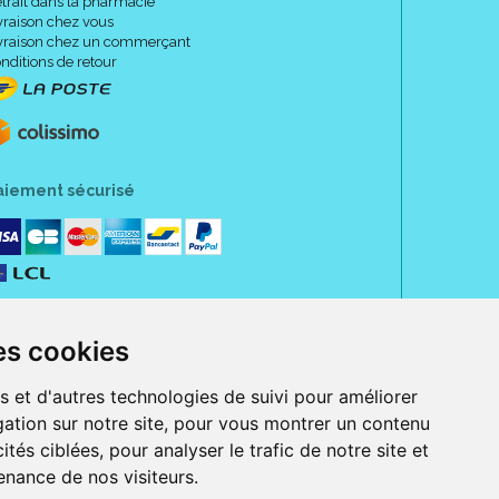
trait dans la pharmacie
vraison chez vous
vraison chez un commerçant
nditions de retour
aiement sécurisé
es cookies
s et d'autres technologies de suivi pour améliorer
ation sur notre site, pour vous montrer un contenu
ités ciblées, pour analyser le trafic de notre site et
nance de nos visiteurs.
rue Jeanne d' Harcourt, 80300 Albert.
 sans ordonnance.