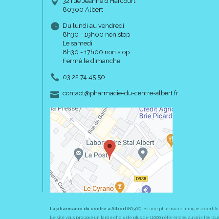
32 rue Jeanne d’Harcourt
80300 Albert
Du lundi au vendredi
8h30 - 19h00 non stop
Le samedi
8h30 - 17h00 non stop
Fermé le dimanche
03 22 74 45 50
-
-
contact
@
pharmacie-du-centre-albert.fr
La pharmacie du centre à Albert
(80300) est une pharmacie française certifi
Le site vous propose un large choix de plus de 11000 références, au prix les 