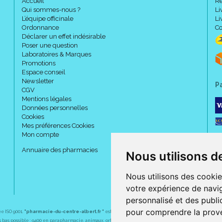
Accueil
Re
Qui sommes-nous ?
Li
L’équipe officinale
Li
Ordonnance
Co
Déclarer un effet indésirable
Poser une question
Laboratoires & Marques
Promotions
Espace conseil
Newsletter
P
CGV
Mentions légales
Données personnelles
Cookies
Mes préférences Cookies
Mon compte
Annuaire des pharmacies
Nous utilisons d
Nous utilisons des cookie
votre expérience de navig
personnalisé et des public
pour comprendre la prove
ée ISO 9001.
"pharmacie-du-centre-albert.fr "
est le site internet de l
a pharmacie du centre
, 32 
plus bas possible : 9400 en parapharmacie, animaux, orthopédie, matériel médical. 1700 en médicaments