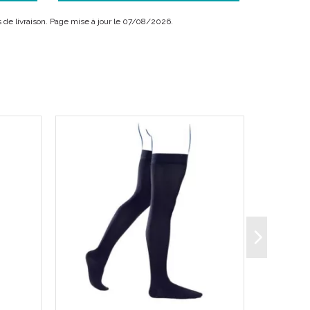
is de livraison. Page mise à jour le 07/08/2026.
s (jambes lourdes,...) suites chirurgie phlébologique
s un standard du quotidien.
outes les situations.
sistance pour cette gamme de chaussettes et bas-