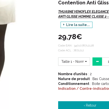
Contention Anti Gli
THUASNE VENOFLEX ELEGANCE N
ANTI GLISSE HOMME CLASSE 2 -
Lire la suite...
Venoflex
Elégance
- Bas Cuis
29,78€
Si vous commandez, n' oubliez p
Code EAN :
3401078712128
Votre TAILLE.
Code ACL : 7871212
La hauteur ou le code ACL /
Taille 1 - Normal
Si vous commandez, n' oubliez p
Nombre d’unités
: 2
Nature de produit
: Bas Cuiss
Votre TAILLE.
Conditionnement
: Boite cart
La hauteur ou le code
ACL
/
Indication / Contre-indicatio
Indications :
‹ Retour