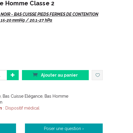
sse Homme Classe 2
OIR - BAS CUISSE PIEDS FERMES DE CONTENTION
 15-20 mmHg / 20.1-27 hPa
se
Pieds Fermés Noir
.
as de préciser :
 EAN
Ajouter au panier
as de préciser :
e, Bas Cuisse Elégance, Bas Homme
on
 EAN
n
: Dispositif médical
Poser une question ›