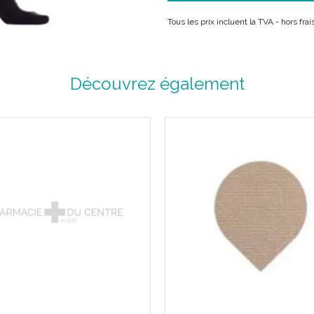
Bossage du cou-de-pied.
Forme anatomique du mollet
Tous les prix incluent la TVA - hors fr
Traitement antibactérien.
Lavable en machine à 40°C.
Découvrez également
Caractéristiques :
Couleur :
NOIR
.
Chaussette.
Classe 2.
5 tailles (1 à 5).
2 hauteurs (normal et long).
Couleurs :