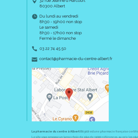
32 rue Jeanne d’Harcourt
80300 Albert
Du lundi au vendredi
8h30 - 19h00 non stop
Le samedi
8h30 - 17h00 non stop
Fermé le dimanche
03 22 74 45 50
-
-
contact
@
pharmacie-du-centre-albert.fr
La pharmacie du centre à Albert
(80300) est une pharmacie française certifi
Le site vous propose un large choix de plus de 11000 références, au prix les 