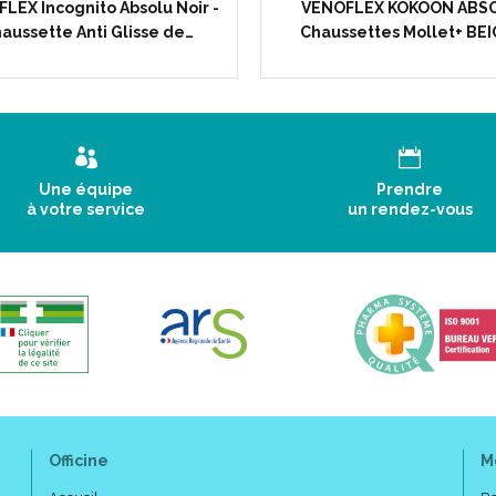
LEX Incognito Absolu Noir -
VENOFLEX KOKOON ABS
aussette Anti Glisse de…
Chaussettes Mollet+ BE
Une équipe
Prendre
à votre service
un rendez-vous
Autres couleurs du modèle Secr
Officine
M