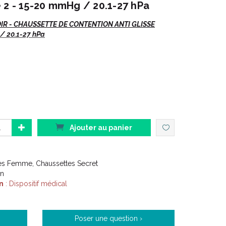
 2 - 15-20 mmHg / 20.1-27 hPa
R - CHAUSSETTE DE CONTENTION ANTI GLISSE
/ 20.1-27 hPa
ttes.
as de préciser :
 EAN
Ajouter au panier
es Femme, Chaussettes Secret
e nombreux coloris.
on
n
: Dispositif médical
age et de coloris.
rcés.
Poser une question ›