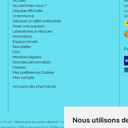
Accueil
Re
Taillage :
Qui sommes-nous ?
Li
L’équipe officinale
Li
Ordonnance
Co
Déclarer un effet indésirable
Poser une question
Laboratoires & Marques
Promotions
Espace conseil
Newsletter
P
CGV
Mentions légales
Données personnelles
Cookies
Mes préférences Cookies
Mon compte
Taille
Hauteur
Annuaire des pharmacies
Normal (/D < 40 cm
1
Long (/D > 40 cm)
Nous utilisons d
ée ISO 9001.
"pharmacie-du-centre-albert.fr "
est le site internet de l
a pharmacie du centre
, 32 
plus bas possible : 9400 en parapharmacie, animaux, orthopédie, matériel médical. 1700 en médicaments