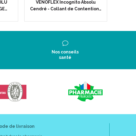
OLU
VENOFLEX Incognito Absolu
VENOFLE
IGE…
Cendré - Collant de Contention…
Chaus
Nos conseils
santé
et Chaussettes :
ode de livraison