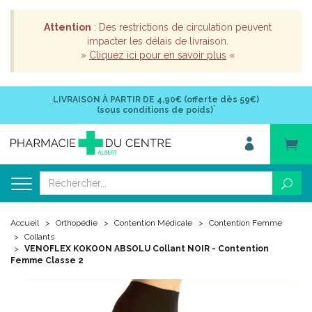
Attention
: Des restrictions de circulation peuvent
impacter les délais de livraison.
»
Cliquez ici pour en savoir plus
«
LIVRAISON À PARTIR DE
4,90€ (offerte dès 59€)
*
(sous conditions de poids)
Accueil
Orthopédie
Contention Médicale
Contention Femme
Collants
VENOFLEX KOKOON ABSOLU Collant NOIR - Contention
Femme Classe 2