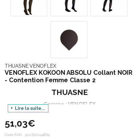
THUASNE VENOFLEX
VENOFLEX KOKOON ABSOLU Collant NOIR
- Contention Femme Classe 2
THUASNE
Gamme : VENOFLEX
Lire la suite...
Catégorie : CONTENTION FEMME
51,03€
Produit : KOKOON ABSOLU
Déclinaison : COLLANT
Code EAN :
3111790044864