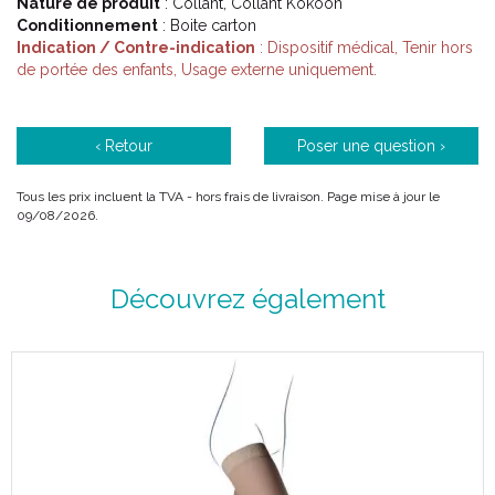
Nature de produit
: Collant, Collant Kokoon
active de réduction de son impact environnemental.
Conditionnement
: Boite carton
Indication / Contre-indication
: Dispositif médical, Tenir hors
de portée des enfants, Usage externe uniquement.
Code ACL : 6301028 / 6301058 / 6301061 / 6301063 /
6301070 / 6301071 / 6301078 / 6301080 / 6301088 /
6301089 / 6301958 / 6301959
‹ Retour
Poser une question ›
Code EAN : 3111790044864 / 3111790044871 / 3111790044895
/ 3111790044901 / 3111790044925 / 3111790044932 /
Tous les prix incluent la TVA - hors frais de livraison. Page mise à jour le
3111790044956 / 3111790044963 / 3111790044987 /
09/08/2026.
3111790044994 / 3111790045014 / 3111790045021
Découvrez également