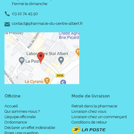
Fermé le dimanche
03 22 74 45 50
-
-
contact
@
pharmacie-du-centre-albert.fr
Officine
Mode de livraison
Accueil
Retrait dans la pharmacie
Qui sommes-nous ?
Livraison chez vous
L’équipe officinale
Livraison chez un commerçant
Ordonnance
Conditions de retour
Déclarer un effet indésirable
Poser une question