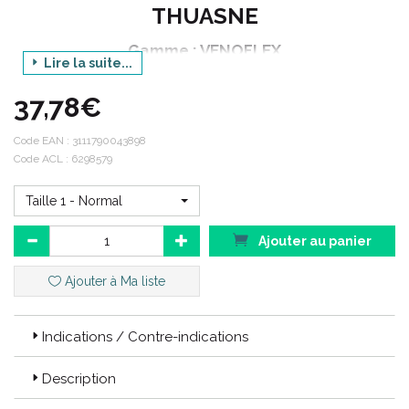
THUASNE
Gamme : VENOFLEX
Lire la suite...
Catégorie : CONTENTION FEMME
37,78€
Produit : KOKOON ABSOLU
Déclinaison : BAS CUISSE
Code EAN :
3111790043898
Code ACL : 6298579
Couleur : MARINE
Conditionnement : 1 paire (2 unités)
Taille 1 - Normal
Ajouter au panier
>> choisir votre taille dans le menu déroulant
Ajouter à Ma liste
Garanties Thuasne :
Indications / Contre-indications
La qualité :
Description
Thuasne a toujours fait le choix de l’ excellence par respect du
patient. Dans le monde entier Thuasne mène un travail constant