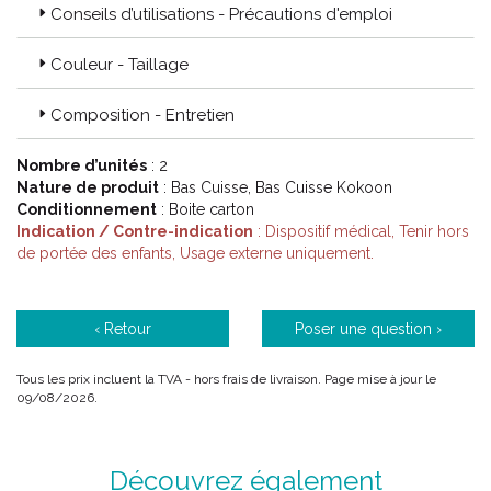
Conseils d’utilisations - Précautions d'emploi
avec les organismes de certification médicale.
La performance :
Couleur - Taillage
Des solutions thérapeutiques soutenues par des études
cliniques menées par des professionnels de santé.
Composition - Entretien
Le respect de l' environnement :
Nombre d’unités
: 2
Thuasne s’ est depuis longtemps engagé dans une démarche
Nature de produit
: Bas Cuisse, Bas Cuisse Kokoon
active de réduction de son impact environnemental.
Conditionnement
: Boite carton
Indication / Contre-indication
: Dispositif médical, Tenir hors
de portée des enfants, Usage externe uniquement.
Code ACL : 6298579 / 6298580 / 6298628 / 6298629 /
6298649 / 6298651 / 6299222 / 6299223
Code EAN : 3111790043898 / 3111790043904 / 3111790043911 /
‹ Retour
Poser une question ›
3111790043928 / 3111790043935 / 3111790043942 /
3111790043959 / 3111790043966
Tous les prix incluent la TVA - hors frais de livraison. Page mise à jour le
09/08/2026.
Découvrez également