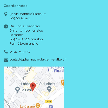
Coordonnées
32 rue Jeanne d’Harcourt
80300 Albert
Du lundi au vendredi
8h30 - 19h00 non stop
Le samedi
8h30 - 17h00 non stop
Fermé le dimanche
03 22 74 45 50
-
-
contact
@
pharmacie-du-centre-albert.fr