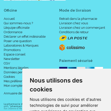
Officine
Mode de livraison
Accueil
Retrait dans la pharmacie
Qui sommes-nous ?
Livraison chez vous
L’équipe officinale
Livraison chez un commerçant
Ordonnance
Conditions de retour
Déclarer un effet indésirable
Poser une question
Laboratoires & Marques
Promotions
Espace conseil
Newsletter
Paiement sécurisé
CGV
Mentions légales
Données personnelles
Cookies
Nous utilisons des
Mes préférences Cookies
Mon compte
cookies
Annuaire des pharmacies
Nous utilisons des cookies et d'autres
La pharmacie du centre à Albert
(80300) est une pharmacie française certifiée ISO
technologies de suivi pour améliorer
9001.
"pharmacie-du-centre-albert.fr "
est le site internet de l
a pharmacie du centre
, 32
rue Jeanne d' Harcourt, 80300 Albert.