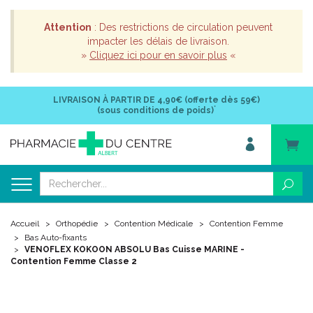
Attention
: Des restrictions de circulation peuvent
impacter les délais de livraison.
»
Cliquez ici pour en savoir plus
«
LIVRAISON À PARTIR DE
4,90€ (offerte dès 59€)
*
(sous conditions de poids)
Accueil
Orthopédie
Contention Médicale
Contention Femme
Bas Auto-fixants
VENOFLEX KOKOON ABSOLU Bas Cuisse MARINE -
Contention Femme Classe 2