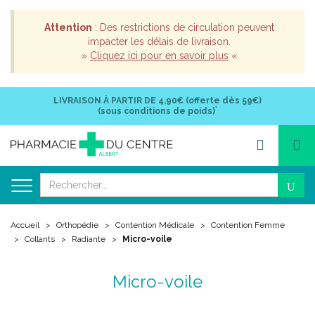
Attention
: Des restrictions de circulation peuvent
impacter les délais de livraison.
»
Cliquez ici pour en savoir plus
«
LIVRAISON À PARTIR DE
4,90€ (offerte dès 59€)
*
(sous conditions de poids)
Accueil
Orthopédie
Contention Médicale
Contention Femme
Collants
Radiante
Micro-voile
Micro-voile