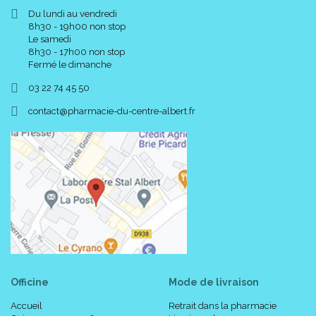
Du lundi au vendredi
8h30 - 19h00 non stop
Le samedi
8h30 - 17h00 non stop
Fermé le dimanche
03 22 74 45 50
-
-
contact
@
pharmacie-du-centre-albert.fr
Officine
Mode de livraison
Accueil
Retrait dans la pharmacie