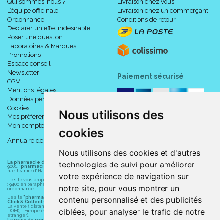
Qui sommes-nous ?
Livraison chez vous
L’équipe officinale
Livraison chez un commerçant
Ordonnance
Conditions de retour
Déclarer un effet indésirable
Poser une question
Laboratoires & Marques
Promotions
Espace conseil
Newsletter
Paiement sécurisé
CGV
Mentions légales
Données personnelles
Cookies
Nous utilisons des
Mes préférences Cookies
Mon compte
cookies
Annuaire des pharmacies
Nous utilisons des cookies et d'autres
technologies de suivi pour améliorer
La pharmacie du centre à Albert
(80300) est une pharmacie française certifiée ISO
9001.
"pharmacie-du-centre-albert.fr "
est le site internet de l
a pharmacie du centre
, 32
rue Jeanne d' Harcourt, 80300 Albert.
votre expérience de navigation sur
Le site vous propose un large choix de plus de 11000 références, au prix les plus bas possible
: 9400 en parapharmacie, animaux, orthopédie, matériel médical. 1700 en médicaments sans
notre site, pour vous montrer un
ordonnance.
contenu personnalisé et des publicités
Le site
"pharmacie-du-centre-albert.fr"
vous propose les service suivants :
Click & Collect (retrait gratuit dans la pharmacie).
La vente à distance chez vous et/ou chez un commerçant sur la France (Andorre, Monaco et
ciblées, pour analyser le trafic de notre
DOM), l' Europe et le monde entier (livraison assuré par Colissimo et ses partenaires à l'
étranger).
La prise de rendez-vous.