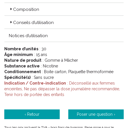
Composition
Conseils d’utilisation
Notices d’utilisation
Nombre d’unités
: 30
Âge minimum
: 15 ans
Nature de produit
: Gomme à Mâcher
Substance active
: Nicotine
Conditionnement
: Boite carton, Plaquette thermoformée
Spécificité(s)
: Sans sucre
Indication / Contre-indication
: Déconseillé aux femmes
enceintes, Ne pas dépasser la dose journalière recommandée,
Tenir hors de portée des enfants
‹ Retour
Poser une question ›
Tous les prix incluent la TVA - hors frais de livraison. Page mise à jour le