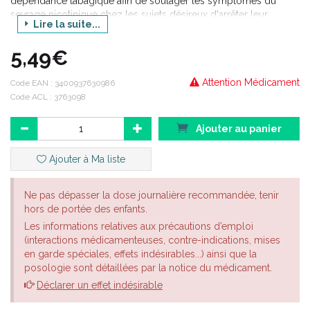
dépendance tabagique afin de soulager les symptômes du
sevrage nicotinique chez les sujets désireux d'arrêter leur
Lire la suite...
consommation de tabac. Bien que l'arrêt définitif de la
consommation de tabac soit préférable, ce médicament peut
5,49€
être utilisé dans : · les cas où un fumeur s'abstient
temporairement de fumer, · une stratégie de réduction du
Attention Médicament
tabagisme comme une étape vers l'arrêt définitif.
Code EAN :
3400937630986
Code ACL : 3763098
Ajouter au panier
Ajouter à Ma liste
Ne pas dépasser la dose journalière recommandée, tenir
hors de portée des enfants.
Les informations relatives aux précautions d’emploi
(interactions médicamenteuses, contre-indications, mises
en garde spéciales, effets indésirables...) ainsi que la
posologie sont détaillées par la notice du médicament.
Déclarer un effet indésirable