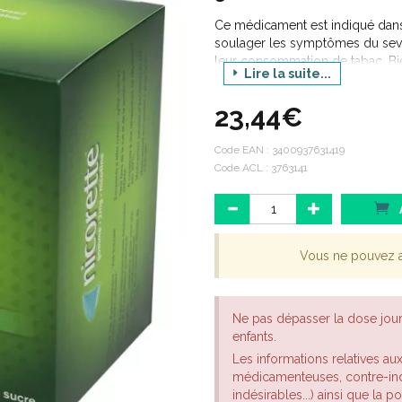
Ce médicament est indiqué dans
soulager les symptômes du sevra
leur consommation de tabac. Bie
Lire la suite...
soit préférable, ce médicament pe
s'abstient temporairement de fu
23,44€
comme une étape vers l'arrêt défi
Code EAN :
3400937631419
Code ACL : 3763141
Vous ne pouvez 
Ne pas dépasser la dose jou
enfants.
Les informations relatives au
médicamenteuses, contre-indi
indésirables...) ainsi que la 