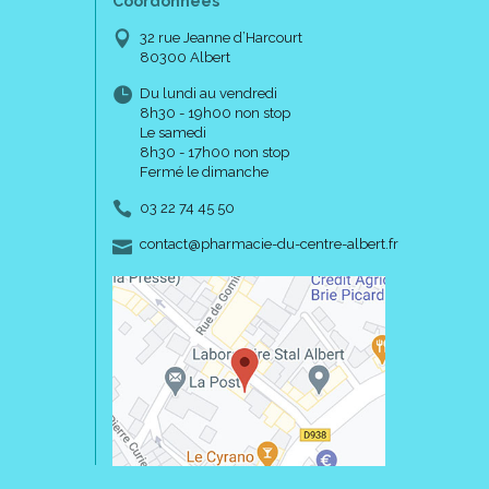
Coordonnées
32 rue Jeanne d’Harcourt
80300 Albert
Du lundi au vendredi
8h30 - 19h00 non stop
Le samedi
8h30 - 17h00 non stop
Fermé le dimanche
03 22 74 45 50
-
-
contact
@
pharmacie-du-centre-albert.fr