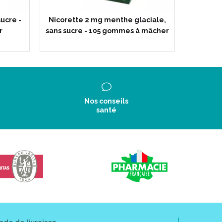
sucre -
Nicorette 2 mg menthe glaciale,
Nicore
r
sans sucre - 105 gommes à mâcher
sans suc
Nos conseils
santé