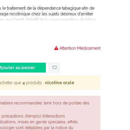
 le traitement de la dépendance tabagique afin de
ge nicotinique chez les sujets désireux d'arrêter
n que l'arrêt définitif de la consommation de tabac
ut être utilisé dans : · les cas où un fumeur
mer, · une stratégie de réduction du tabagisme
nitif.
Attention Médicament
Ajouter au panier
acheter que
4
produits :
nicotine orale
rnalière recommandée, tenir hors de portée des
x précautions d’emploi (interactions
cations, mises en garde spéciales, effets
posologie sont détaillées par la notice du