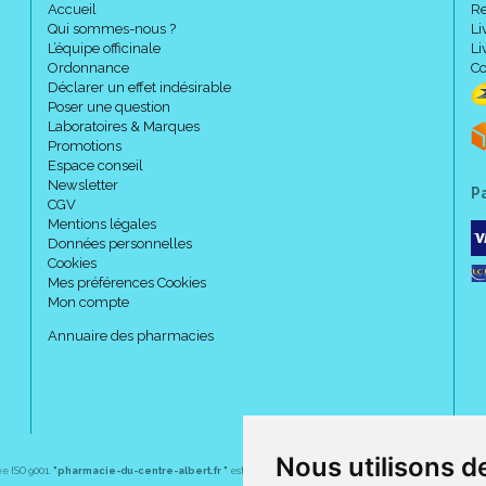
Accueil
Re
Qui sommes-nous ?
Li
L’équipe officinale
Li
Ordonnance
Co
Déclarer un effet indésirable
Poser une question
Laboratoires & Marques
Promotions
Espace conseil
Newsletter
P
CGV
Mentions légales
Données personnelles
Cookies
Mes préférences Cookies
Mon compte
Annuaire des pharmacies
Nous utilisons d
ée ISO 9001.
"pharmacie-du-centre-albert.fr "
est le site internet de l
a pharmacie du centre
, 32 