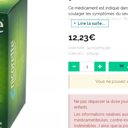
Ce médicament est indiqué dans
soulager les symptômes du sevra
leur consommation de tabac. Bie
Lire la suite...
soit préférable, ce médicament pe
s'abstient temporairement de fu
12,23€
comme une étape vers l'arrêt défi
Code EAN :
3400937631358
Code ACL : 3763135
Vous ne pouvez 
Ne pas dépasser la dose jou
enfants.
Les informations relatives au
médicamenteuses, contre-indi
indésirables...) ainsi que la 