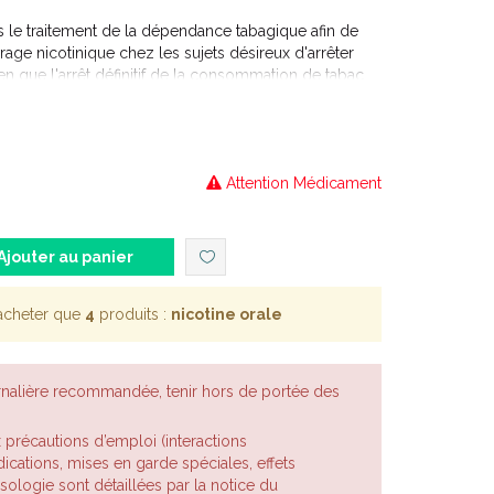
 le traitement de la dépendance tabagique afin de
ge nicotinique chez les sujets désireux d'arrêter
n que l'arrêt définitif de la consommation de tabac
ut être utilisé dans : · les cas où un fumeur
mer, · une stratégie de réduction du tabagisme
nitif.
Attention Médicament
Ajouter au panier
acheter que
4
produits :
nicotine orale
rnalière recommandée, tenir hors de portée des
x précautions d’emploi (interactions
cations, mises en garde spéciales, effets
posologie sont détaillées par la notice du