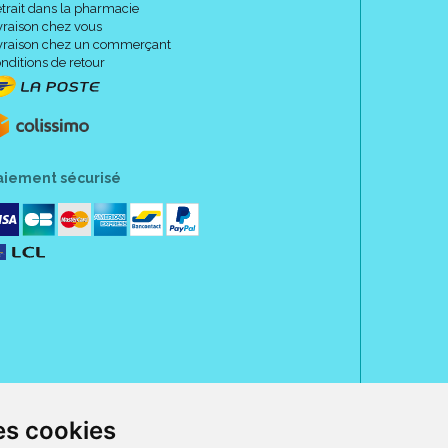
trait dans la pharmacie
vraison chez vous
vraison chez un commerçant
nditions de retour
aiement sécurisé
es cookies
rue Jeanne d' Harcourt, 80300 Albert.