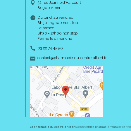
32 rue Jeanne d’Harcourt
80300 Albert
Du lundi au vendredi
8h30 - 19h00 non stop
Le samedi
8h30 - 17h00 non stop
Fermé le dimanche
03 22 74 45 50
-
-
contact
@
pharmacie-du-centre-albert.fr
La pharmacie du centre à Albert
(80300) est une pharmacie française certifi