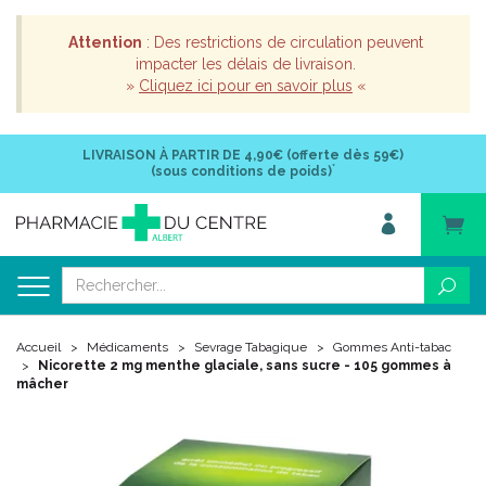
Attention
: Des restrictions de circulation peuvent
impacter les délais de livraison.
»
Cliquez ici pour en savoir plus
«
LIVRAISON À PARTIR DE
4,90€ (offerte dès 59€)
*
(sous conditions de poids)
Accueil
Médicaments
Sevrage Tabagique
Gommes Anti-tabac
Nicorette 2 mg menthe glaciale, sans sucre - 105 gommes à
mâcher