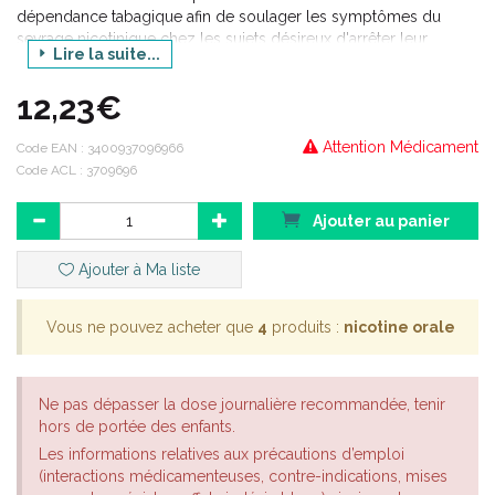
dépendance tabagique afin de soulager les symptômes du
sevrage nicotinique chez les sujets désireux d'arrêter leur
Lire la suite...
consommation de tabac. Bien que l'arrêt définitif de la
consommation de tabac soit préférable, ce médicament peut
12,23€
être utilisé dans: · les cas où un fumeur s'abstient
temporairement de fumer, · une stratégie de réduction du
Attention Médicament
tabagisme comme une étape vers l'arrêt définitif.
Code EAN :
3400937096966
Code ACL : 3709696
Ajouter au panier
Ajouter à Ma liste
Vous ne pouvez acheter que
4
produits :
nicotine orale
Ne pas dépasser la dose journalière recommandée, tenir
hors de portée des enfants.
Les informations relatives aux précautions d’emploi
(interactions médicamenteuses, contre-indications, mises