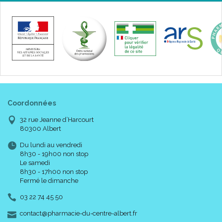
Coordonnées
32 rue Jeanne d’Harcourt
80300 Albert
Du lundi au vendredi
8h30 - 19h00 non stop
Le samedi
8h30 - 17h00 non stop
Fermé le dimanche
03 22 74 45 50
-
-
contact
@
pharmacie-du-centre-albert.fr